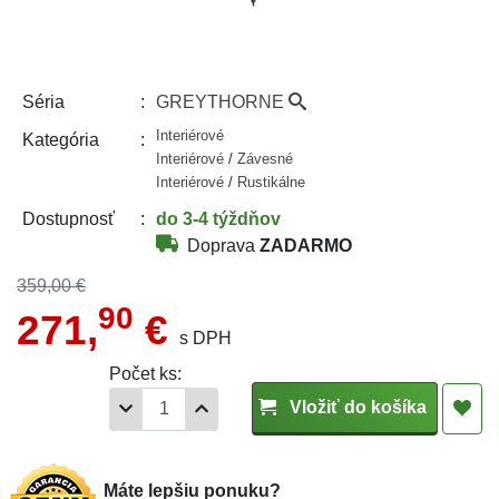
GREYTHORNE
Séria
Interiérové
Kategória
Interiérové
/
Závesné
Interiérové
/
Rustikálne
do 3-4 týždňov
Dostupnosť
Doprava
ZADARMO
359,00 €
90
271,
€
s DPH
Počet ks:
Vložiť do košíka
Máte lepšiu ponuku?