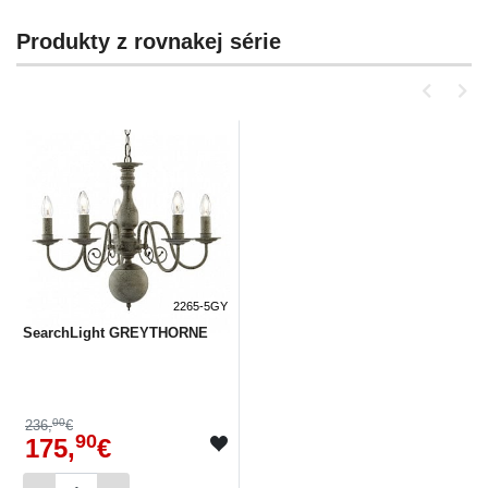
Produkty z rovnakej série
2265-5GY
SearchLight GREYTHORNE
00
236,
€
90
175,
€