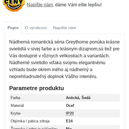
Napíšte nám
, dáme Vám ešte lepšiu!
Popis
O výrobcovi
Napíšte nám
Nádherná romantická séria Greythorne ponúka krásne
svietidlá v sivej farbe a s krásnym dizajnom,sú tiež pre
Vás dostupné v rôznych velkostiach a variantách.
Nádherné svietidlo vďaka svojmu elegantnému
vzhladu bude okrem iného aj nádherný a
neprehliadnuteľný doplnok Vášho interiéru.
Parametre produktu
Farba
Antická, Šedá
Materiál
Oceľ
Krytie
IP20
Objímka / pätica zdroja
E14
Žiarovka / zdroj je súčasťou
Nie