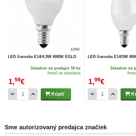
12262
LED žiarovka E14/4,9W 4000K EGLO
LED žiarovka E14/5W 40
Skladom
na predajni 50 ks
Skladom
na p
ihneď na odoslanie
ihne
59
99
1,
€
1,
€
Kúpiť
Kú
Sme autorizovaný predajca značiek