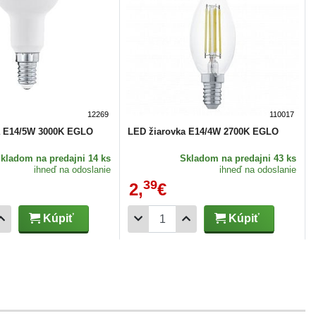
12269
110017
a E14/5W 3000K EGLO
LED žiarovka E14/4W 2700K EGLO
Skladom
na predajni 14 ks
Skladom
na predajni 43 ks
ihneď na odoslanie
ihneď na odoslanie
39
2,
€
Kúpiť
Kúpiť