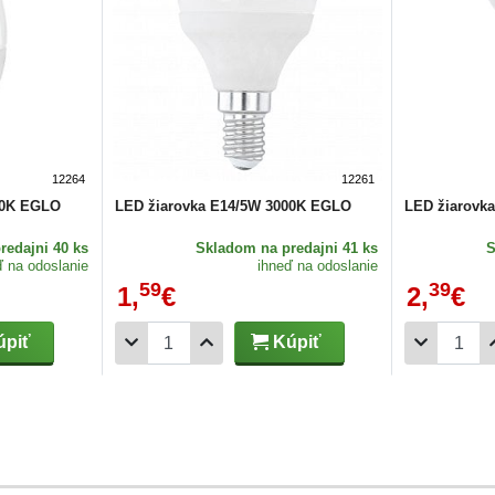
12264
12261
00K EGLO
LED žiarovka E14/5W 3000K EGLO
LED žiarovk
redajni 40 ks
Skladom
na predajni 41 ks
ď na odoslanie
ihneď na odoslanie
59
39
1,
€
2,
€
piť
Kúpiť