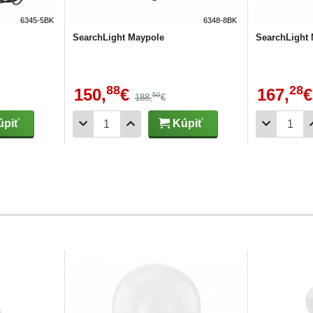
6345-5BK
6348-8BK
SearchLight Maypole
SearchLight
88
28
150,
€
167,
€
50
188,
€
piť
Kúpiť