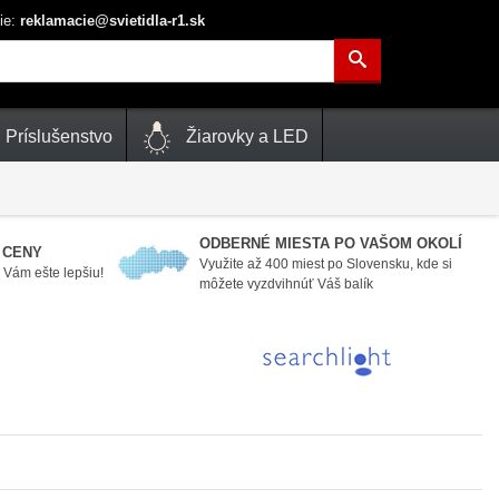
ie:
reklamacie@svietidla-r1.sk
Príslušenstvo
Žiarovky a LED
ODBERNÉ MIESTA PO VAŠOM OKOLÍ
 CENY
Využite až 400 miest po Slovensku, kde si
Vám ešte lepšiu!
môžete vyzdvihnúť Váš balík