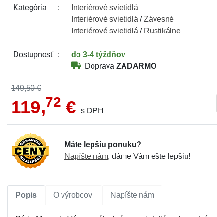
Kategória
Interiérové
svietidlá
Interiérové
svietidlá
/
Závesné
Interiérové
svietidlá
/
Rustikálne
Dostupnosť
do 3-4 týždňov
Doprava
ZADARMO
149,50 €
72
119,
€
s DPH
Máte lepšiu ponuku?
Napíšte nám
, dáme Vám ešte lepšiu!
Popis
O výrobcovi
Napíšte nám