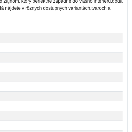
izajnom, ktorý perfektne zapadne do Vášho interiéru,dodá
lá nájdete v rôznych dostupných variantách,tvaroch a