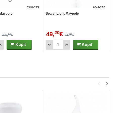
6348-8SS
6342-2AB
 Maypole
SearchLight Maypole
20
49,
€
00
50
209,
€
61,
€
Kúpiť
Kúpiť