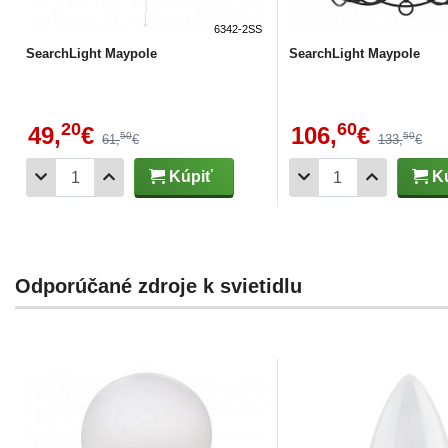
6342-2SS
SearchLight Maypole
SearchLight Maypole
20
60
49,
€
106,
€
50
50
61,
€
133,
€
Kúpiť
Kú
Odporúčané zdroje k svietidlu