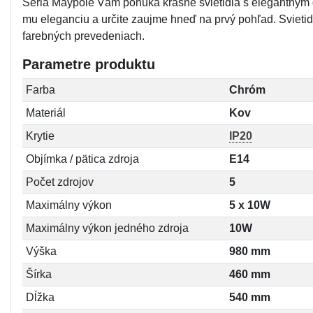
Séria Maypole Vám ponúka krásne svietidlá s elegantným d
mu eleganciu a určite zaujme hneď na prvý pohľad. Svietid
farebných prevedeniach.
Parametre produktu
Farba
Chróm
Materiál
Kov
Krytie
IP20
Objímka / pätica zdroja
E14
Počet zdrojov
5
Maximálny výkon
5 x 10W
Maximálny výkon jedného zdroja
10W
Výška
980 mm
Šírka
460 mm
Dĺžka
540 mm