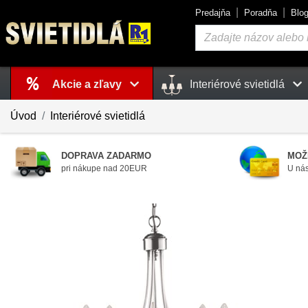
Predajňa
Poradňa
Blo
Vyhľadávanie
Akcie a zľavy
Interiérové svietidlá
Košík
je prázdny
Úvod
Interiérové svietidlá
DOPRAVA ZADARMO
MOŽ
pri nákupe nad 20EUR
U nás