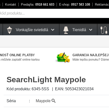
g
Kontakt
Predajňa:
0918 661 603
E-shop:
0917 583 108
Reklamác
Vonkajšie svietidlá
Tienidlá
NOSŤ ONLINE PLATBY
GARANCIA NAJLEPŠEJ
 môžete zaplatiť online kartou
Máte lepšiu ponuku? Dáme 
SearchLight Maypole
Kód produktu:
6345-5SS
|
EAN:
5053423021034
Séria
Maypole