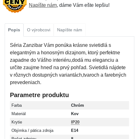
Napíšte nám
, dáme Vám ešte lepšiu!
Popis
O výrobcovi
Napíšte nám
Séria Zanzibar Vám ponúka krásne svietidlá s
elegantným a honosným dizajnom, ktorý perfektne
zapadne do Vášho interiéru,dodá mu eleganciu a
určite zaujme hneď na prvý pohľad. Svietidlá nájdete
v rôznych dostupných variantách,tvaroch a farebných
prevedeniach.
Parametre produktu
Farba
Chróm
Materiál
Kov
Krytie
IP20
Objímka / pätica zdroja
E14
Počet zdrojov
8