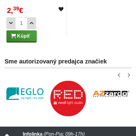
39
2,
€
Kúpiť
Sme autorizovaný predajca značiek
Infolinka
(Pon-Pia: 09h-17h)