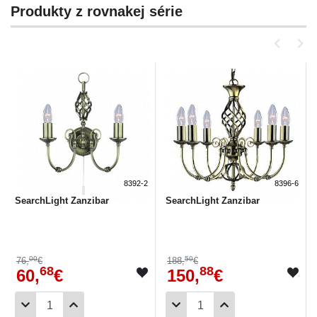
Produkty z rovnakej série
8392-2
8396-6
SearchLight Zanzibar
SearchLight Zanzibar
00
50
76,
€
188,
€
68
88
60,
€
150,
€