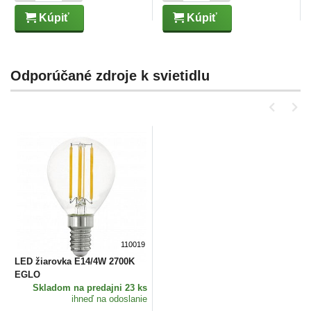
Kúpiť
Kúpiť
Odporúčané zdroje k svietidlu
110019
LED žiarovka E14/4W 2700K
EGLO
Skladom
na predajni 23 ks
ihneď na odoslanie