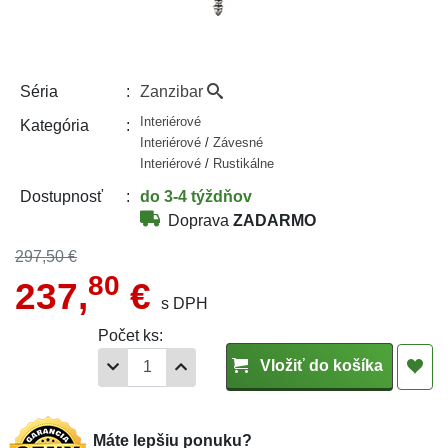
Zanzibar
Séria
Interiérové
Kategória
Interiérové
/
Závesné
Interiérové
/
Rustikálne
do 3-4 týždňov
Dostupnosť
Doprava
ZADARMO
297,50 €
80
237,
€
s DPH
Počet ks:
Vložiť do košíka
Máte lepšiu ponuku?