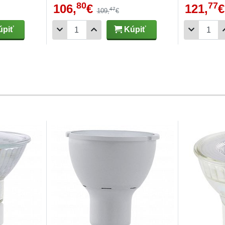
80
77
106,
€
121,
€
47
109,
€
piť
Kúpiť