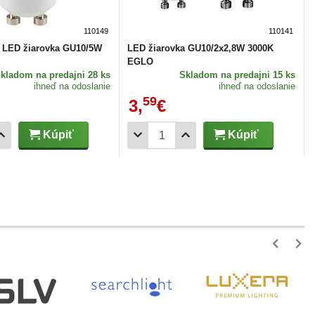
110149
110141
á LED žiarovka GU10/5W
LED žiarovka GU10/2x2,8W 3000K
EGLO
Skladom
na predajni 28 ks
Skladom
na predajni 15 ks
ihneď na odoslanie
ihneď na odoslanie
59
3,
€
Kúpiť
Kúpiť