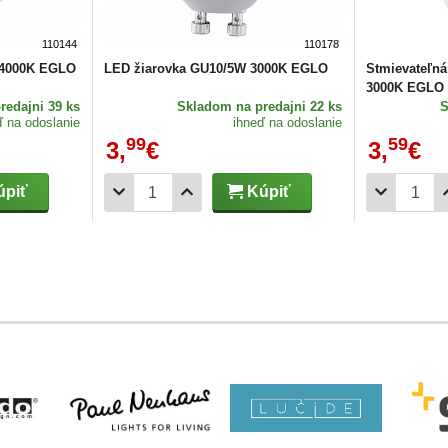
110144
110178
 4000K EGLO
LED žiarovka GU10/5W 3000K EGLO
Stmievateľn
3000K EGLO
redajni 39 ks
Skladom
na predajni 22 ks
ď na odoslanie
ihneď na odoslanie
99
59
3,
€
3,
€
piť
Kúpiť