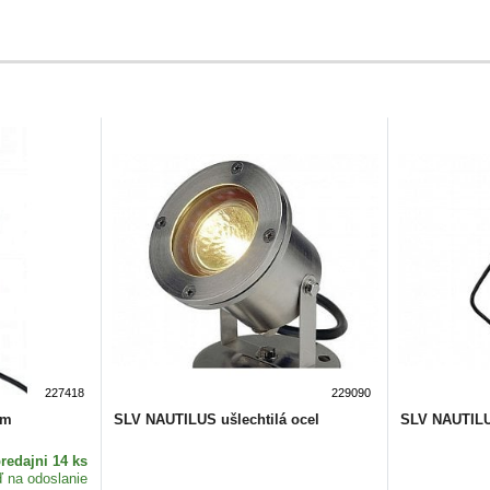
227418
229090
5m
SLV NAUTILUS ušlechtilá ocel
SLV NAUTIL
redajni 14 ks
ď na odoslanie