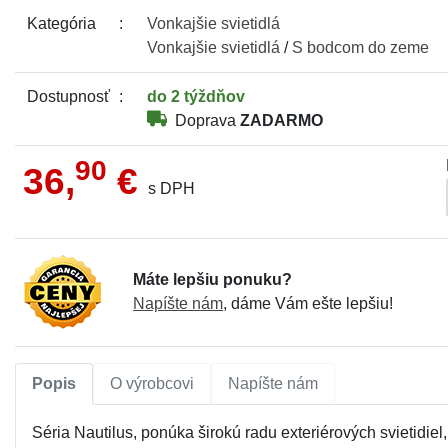
Kategória
Vonkajšie
svietidlá
Vonkajšie
svietidlá
/
S bodcom do zeme
Dostupnosť
do 2 týždňov
Doprava
ZADARMO
90
36,
€
s DPH
Máte lepšiu ponuku?
Napíšte nám
, dáme Vám ešte lepšiu!
Popis
O výrobcovi
Napíšte nám
Séria Nautilus, ponúka širokú radu exteriérových svietidie