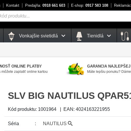
g
Kontakt
Predajňa:
0918 661 603
E-shop:
0917 583 108
Reklamác
Vonkajšie svietidlá
Tienidlá
NOSŤ ONLINE PLATBY
GARANCIA NAJLEPŠEJ
 môžete zaplatiť online kartou
Máte lepšiu ponuku? Dáme 
SLV BIG NAUTILUS QPAR5
Kód produktu:
1001964
|
EAN:
4024163221955
Séria
NAUTILUS