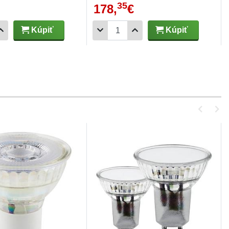
35
178,
€
Kúpiť
Kúpiť