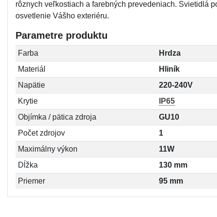
rôznych veľkostiach a farebných prevedeniach. Svietidlá po
osvetlenie Vášho exteriéru.
Parametre produktu
Farba
Hrdza
Materiál
Hliník
Napätie
220-240V
Krytie
IP65
Objímka / pätica zdroja
GU10
Počet zdrojov
1
Maximálny výkon
11W
Dĺžka
130 mm
Priemer
95 mm