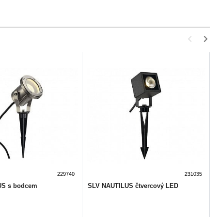
229740
231035
US s bodcem
SLV NAUTILUS čtvercový LED