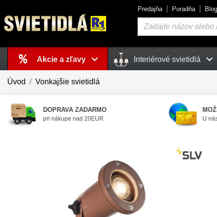
Predajňa
Poradňa
Blo
Vyhľadávanie
Akcie a zľavy
Interiérové svietidlá
Košík
je prázdny
Úvod
Vonkajšie svietidlá
DOPRAVA ZADARMO
MOŽ
pri nákupe nad 20EUR
U nás