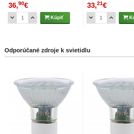
90
21
36,
€
33,
€
Kúpiť
Kú
Odporúčané zdroje k svietidlu