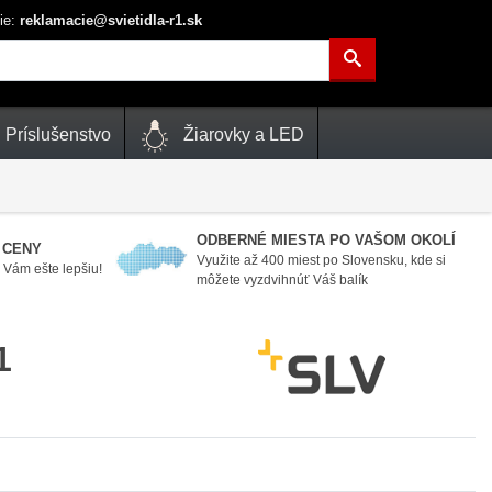
ie:
reklamacie@svietidla-r1.sk
Príslušenstvo
Žiarovky a LED
ODBERNÉ MIESTA PO VAŠOM OKOLÍ
 CENY
Využite až 400 miest po Slovensku, kde si
Vám ešte lepšiu!
môžete vyzdvihnúť Váš balík
1