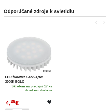
Odporúčané zdroje k svietidlu
110161
LED žiarovka GX53/4,9W
3000K EGLO
Skladom
na predajni 17 ks
ihneď na odoslanie
39
4,
€