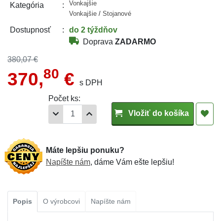
Vonkajšie
Kategória
Vonkajšie
/
Stojanové
do 2 týždňov
Dostupnosť
Doprava
ZADARMO
380,07 €
80
370,
€
s DPH
Počet ks:
Vložiť do košíka
Máte lepšiu ponuku?
Napíšte nám
, dáme Vám ešte lepšiu!
Popis
O výrobcovi
Napíšte nám