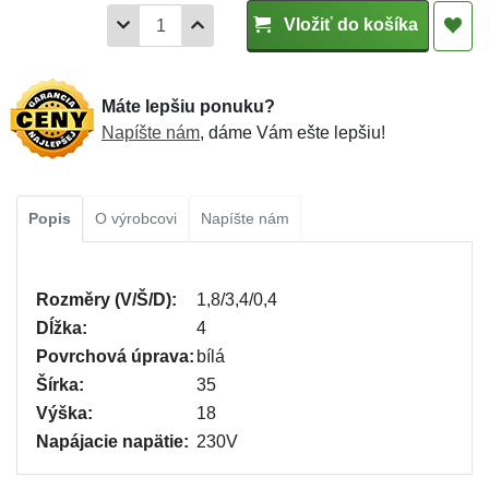
Vložiť do košíka
Máte lepšiu ponuku?
Napíšte nám
, dáme Vám ešte lepšiu!
Popis
O výrobcovi
Napíšte nám
Rozměry (V/Š/D):
1,8/3,4/0,4
Dĺžka:
4
Povrchová úprava:
bílá
Šírka:
35
Výška:
18
Napájacie napätie:
230V