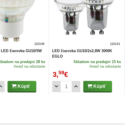
110149
110141
á LED žiarovka GU10/5W
LED žiarovka GU10/2x2,8W 3000K
EGLO
Skladom
na predajni 28 ks
Skladom
na predajni 15 ks
ihneď na odoslanie
ihneď na odoslanie
59
3,
€
Kúpiť
Kúpiť