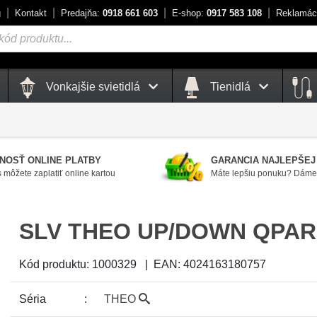
g
Kontakt
Predajňa:
0918 661 603
E-shop:
0917 583 108
Reklamác
Vonkajšie svietidlá
Tienidlá
NOSŤ ONLINE PLATBY
GARANCIA NAJLEPŠEJ
 môžete zaplatiť online kartou
Máte lepšiu ponuku? Dáme 
SLV THEO UP/DOWN QPAR
Kód produktu:
1000329
|
EAN:
4024163180757
Séria
THEO