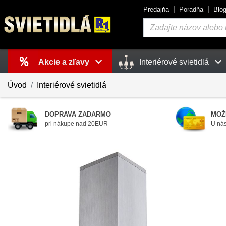
Predajňa
Poradňa
Blo
Vyhľadávanie
Akcie a zľavy
Interiérové svietidlá
Košík
je prázdny
Úvod
Interiérové svietidlá
DOPRAVA ZADARMO
MOŽ
pri nákupe nad 20EUR
U nás