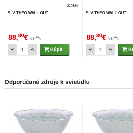
229524
SLV THEO WALL OUT
SLV THEO WALL OUT
80
80
88,
€
88,
€
02
02
91,
€
91,
€
Kúpiť
Kú
Odporúčané zdroje k svietidlu