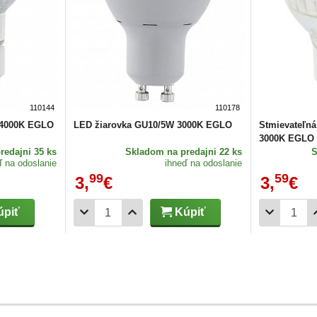
110144
110178
 4000K EGLO
LED žiarovka GU10/5W 3000K EGLO
Stmievateľn
3000K EGLO
redajni 35 ks
Skladom
na predajni 22 ks
ď na odoslanie
ihneď na odoslanie
99
59
3,
€
3,
€
piť
Kúpiť