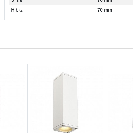
Šírka
70 mm
Hĺbka
70 mm