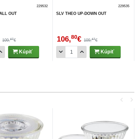
229532
229535
ALL OUT
SLV THEO UP-DOWN OUT
80
106,
€
47
47
109,
€
109,
€
Kúpiť
Kúpiť