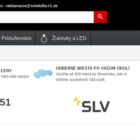
ie:
reklamacie@svietidla-r1.sk
Príslušenstvo
Žiarovky a LED
ODBERNÉ MIESTA PO VAŠOM OKOLÍ
 CENY
Využite až 400 miest po Slovensku, kde si
Vám ešte lepšiu!
môžete vyzdvihnúť Váš balík
51