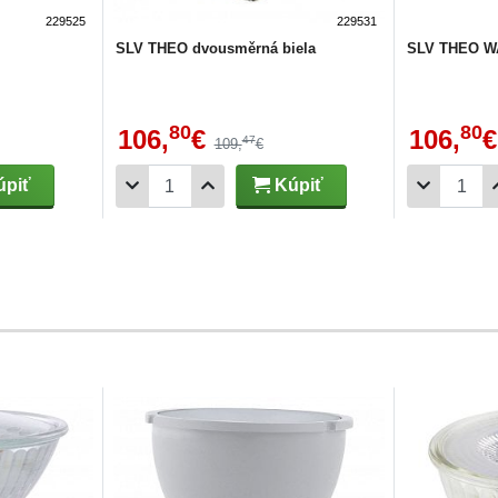
229525
229531
SLV THEO dvousměrná biela
SLV THEO W
80
80
106,
€
106,
€
47
109,
€
piť
Kúpiť