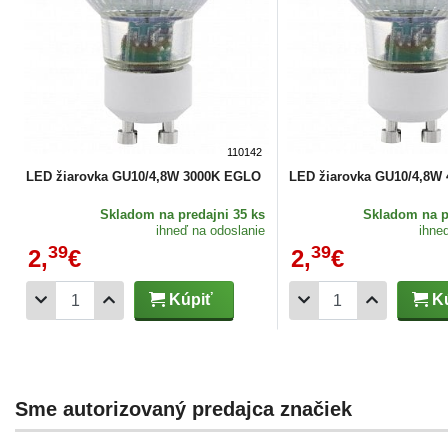
110142
LED žiarovka GU10/4,8W 3000K EGLO
LED žiarovka GU10/4,8W
Skladom
na predajni 35 ks
Skladom
na p
ihneď na odoslanie
ihne
39
39
2,
€
2,
€
Kúpiť
Kú
Sme autorizovaný predajca značiek