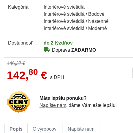
Kategória
Interiérové
svietidlá
Interiérové
svietidlá
/
Bodové
Interiérové
svietidlá
/
Nástenné
Interiérové
svietidlá
/
Moderné
Dostupnosť
do 2 týždňov
Doprava
ZADARMO
146,37 €
80
142,
€
s DPH
Máte lepšiu ponuku?
Napíšte nám
, dáme Vám ešte lepšiu!
Popis
O výrobcovi
Napíšte nám