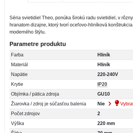
Séria svietidiel Theo, ponúka širokú radu svietidiel, v rô
hranatom dizajne, ktorý tvorí oceľovo-hliníková konštrukcia
moderného štýlu.
Parametre produktu
Farba
Hliník
Materiál
Hliník
Napätie
220-240V
Krytie
IP20
Objímka / pätica zdroja
GU10
Žiarovka / zdroj je súčasťou balenia
Nie
Vybrať
Počet zdrojov
2
Výška
220 mm