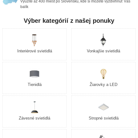
Využite až 400 miest po Slovensku, kde si môžete vyzdvihnúť Váš
balík
Výber kategórií z našej ponuky
Interiérové svietidlá
Vonkajšie svietidlá
Tienidlá
Žiarovky a LED
Závesné svietidlá
Stropné svietidlá