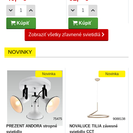
Kúpiť
Kúpiť
Zobraziť všetky zľavnené svietidlá
NOVINKY
Novinka
Novinka
75475
9088138
PREZENT ANDORA stropné
NOVALUCE TILIA závesné
svietidlo
svietidlo CCT