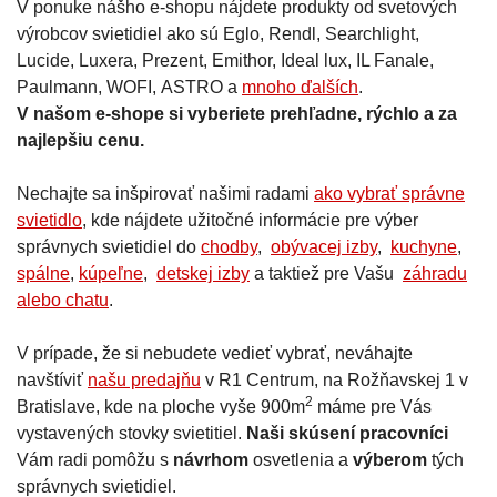
V ponuke nášho e-shopu nájdete produkty od svetových
výrobcov svietidiel ako sú Eglo, Rendl, Searchlight,
Lucide, Luxera, Prezent, Emithor, Ideal lux, IL Fanale,
Paulmann, WOFI, ASTRO a
mnoho ďalších
.
V našom e-shope si vyberiete prehľadne, rýchlo a za
najlepšiu cenu.
Nechajte sa inšpirovať našimi radami
ako vybrať správne
svietidlo
, kde nájdete užitočné informácie pre výber
správnych svietidiel do
chodby
,
obývacej izby
,
kuchyne
,
spálne
,
kúpeľne
,
detskej izby
a taktiež pre Vašu
záhradu
alebo chatu
.
V prípade, že si nebudete vedieť vybrať, neváhajte
navštíviť
našu predajňu
v R1 Centrum, na Rožňavskej 1 v
2
Bratislave, kde na ploche vyše 900m
máme pre Vás
vystavených stovky svietitiel.
Naši skúsení pracovníci
Vám radi pomôžu s
návrhom
osvetlenia a
výberom
tých
správnych svietidiel.