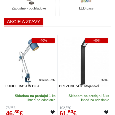
Zápustné - podhľadové
LED pásy
AKCIE A ZĽAVY
-40%
-40%
05535/01/35
65302
LUCIDE BASTIN Blue
PREZENT SOY stojanové
E
Skladom
na predajni 1 ks
Skladom
na predajni 6 ks
ihneď na odoslanie
ihneď na odoslanie
00
50
78,
€
102,
€
2
80
50
46,
€
61,
€