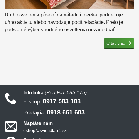
Druh osvetlenia pôsobí na náladu človeka, podnecuje
uňho aktivitu alebo navodzuje pocit relaxácie. Preto je
podstatné výber vhodného osvetlenia nezanedbať
Čítať viac
Infolinka
(Pon-Pia: 09h-17h)
0917 583 108
E-shop:
0918 661 603
Predajňa:
Napíšte nám
eshop@svietidla-r1.sk