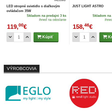
LED stropné svietidlo s diaľkovým
JUST LIGHT ASTRO
ovládačom 35W
Skladom
na predajni 3 ks
Skladom
na 
ihneď na odoslanie
ihne
00
46
119,
€
158,
€
Kúpiť
Kú
VÝROBCOVIA