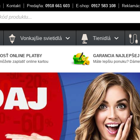
g
Kontakt
Predajňa:
0918 661 603
E-shop:
0917 583 108
Reklamác
Vonkajšie svietidlá
Tienidlá
OSŤ ONLINE PLATBY
GARANCIA NAJLEPŠEJ
môžete zaplatiť online kartou
Máte lepšiu ponuku? Dáme 