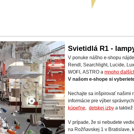
Svietidlá R1 - lampy
V ponuke nášho e-shopu nájdete
Rendl, Searchlight, Lucide, Lux
WOFI, ASTRO a
mnoho ďalšíc
V našom e-shope si vyberiete
Nechajte sa inšpirovať našimi
informácie pre výber správnych
kúpeľne
,
detskej izby
a taktie
V prípade, že si nebudete vedie
na Rožňavskej 1 v Bratislave,