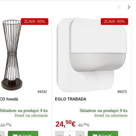
ZĽAVA
-50%
ZĽAVA
-50%
94332
95073
CO hnedá
EGLO TRABADA
Skladom
na predajni 4 ks
Skladom
na predajni 9 ks
ihneď na odoslanie
ihneď na odoslanie
50
24,
€
00
00
110,
€
49,
€