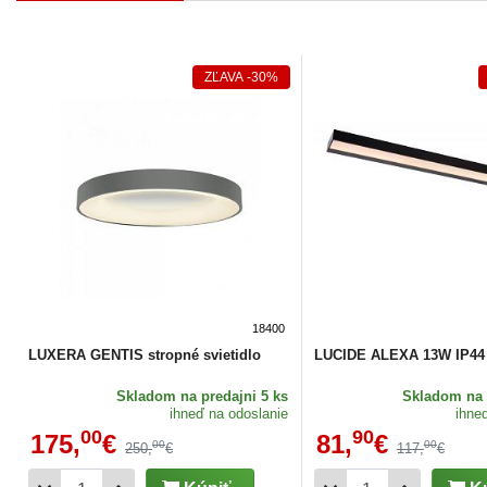
ZĽAVA
-30%
18400
LUXERA GENTIS stropné svietidlo
LUCIDE ALEXA 13W IP44
Skladom
na predajni 5 ks
Skladom
na 
ihneď na odoslanie
ihne
00
90
175,
€
81,
€
00
00
250,
€
117,
€