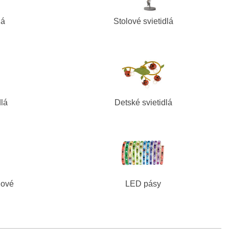
lá
Stolové svietidlá
dlá
Detské svietidlá
dové
LED pásy