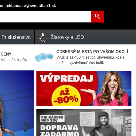
ie:
reklamacie@svietidla-r1.sk
Príslušenstvo
Žiarovky a LED
ODBERNÉ MIESTA PO VAŠOM OKOLÍ
 CENY
Využite až 400 miest po Slovensku, kde si
Vám ešte lepšiu!
môžete vyzdvihnúť Váš balík