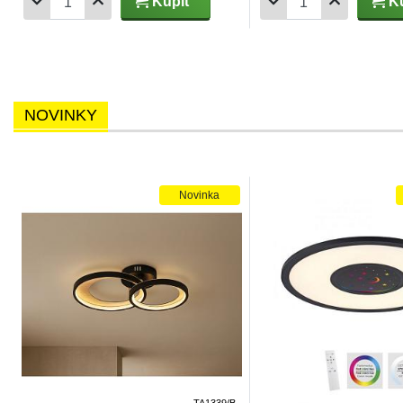
Kúpiť
Kú
NOVINKY
Novinka
TA1339/B