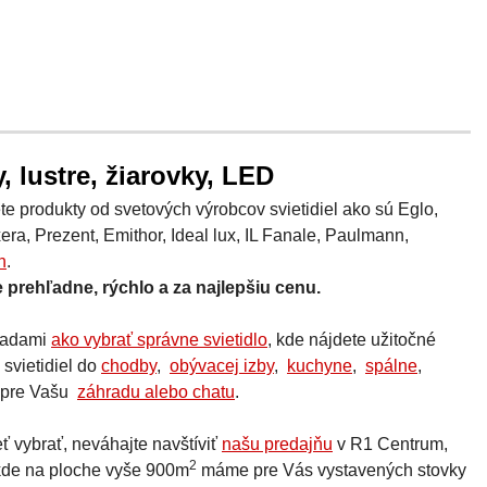
, lustre, žiarovky, LED
 produkty od svetových výrobcov svietidiel ako sú Eglo,
era, Prezent, Emithor, Ideal lux, IL Fanale, Paulmann,
h
.
 prehľadne, rýchlo a za najlepšiu cenu.
 radami
ako vybrať správne svietidlo
, kde nájdete užitočné
 svietidiel do
chodby
,
obývacej izby
,
kuchyne
,
spálne
,
ž pre Vašu
záhradu alebo chatu
.
ť vybrať, neváhajte navštíviť
našu predajňu
v R1 Centrum,
2
 kde na ploche vyše 900m
máme pre Vás vystavených stovky