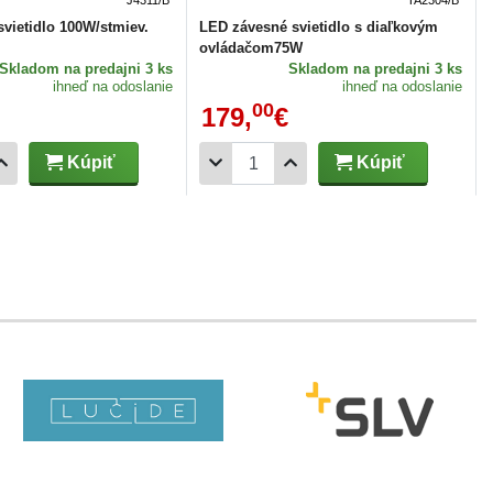
ietidlo 100W/stmiev.
LED závesné svietidlo s diaľkovým
ovládačom75W
Skladom
na predajni 3 ks
Skladom
na predajni 3 ks
ihneď na odoslanie
ihneď na odoslanie
00
179,
€
Kúpiť
Kúpiť