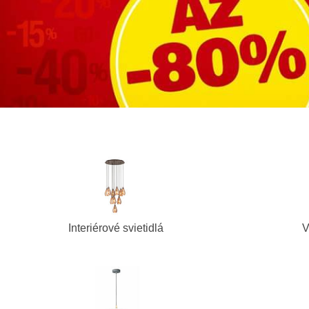
Interiérové svietidlá
V