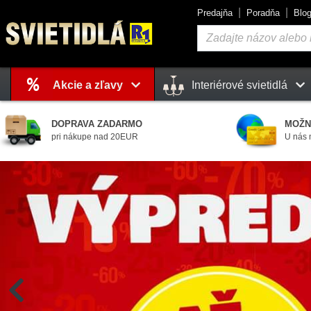
Predajňa
Poradňa
Blo
Vyhľadávanie
Akcie a zľavy
Interiérové svietidlá
Košík
je prázdny
DOPRAVA ZADARMO
MOŽN
pri nákupe nad 20EUR
U nás 