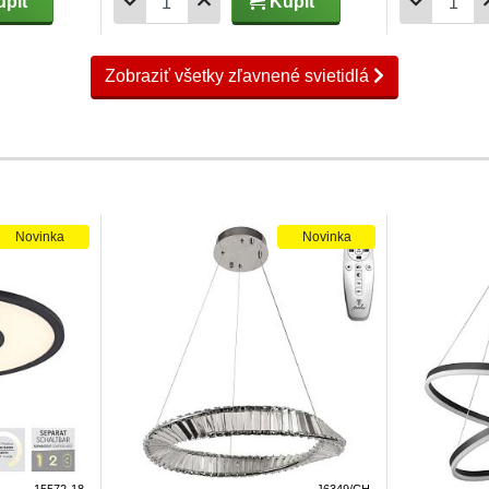
piť
Kúpiť
Zobraziť všetky zľavnené svietidlá
Novinka
Novinka
15572-18
J6349/CH