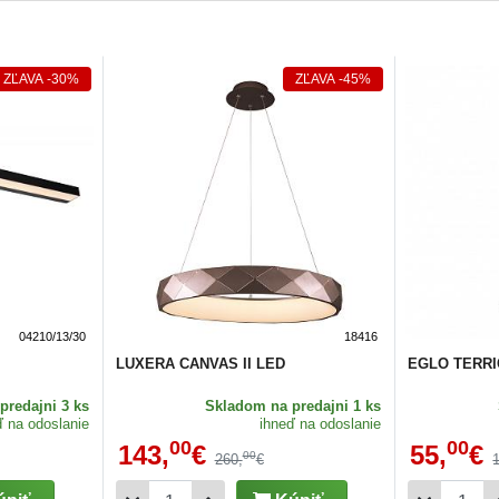
ZĽAVA
-30%
ZĽAVA
-45%
04210/13/30
18416
LUXERA CANVAS II LED
EGLO TERRI
predajni 3 ks
Skladom
na predajni 1 ks
ď na odoslanie
ihneď na odoslanie
00
00
143,
€
55,
€
00
260,
€