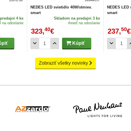
NEDES LED svietidlo 40W/stmiev.
NEDES LED sv
smart
smart
predajni 4 ks
Skladom
na predajni 3 ks
ď na odoslanie
ihneď na odoslanie
40
50
323,
€
237,
€
piť
Kúpiť
Zobraziť všetky novinky