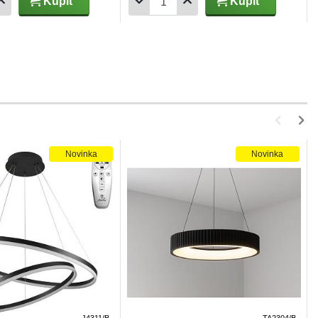
Kúpiť
Kúpiť
Novinka
Novinka
J4311/B
TA2304/B