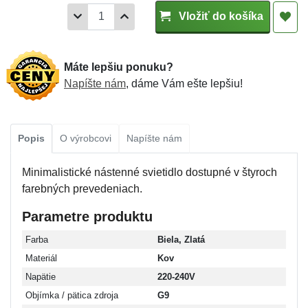
Vložiť do košíka
Máte lepšiu ponuku?
Napíšte nám
, dáme Vám ešte lepšiu!
Popis
O výrobcovi
Napíšte nám
Minimalistické nástenné svietidlo dostupné v štyroch
farebných prevedeniach.
Parametre produktu
Farba
Biela, Zlatá
Materiál
Kov
Napätie
220-240V
Objímka / pätica zdroja
G9