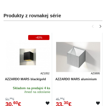
Produkty z rovnakej série
-40%
AZ1052
AZ0895
AZZARDO MARS black/gold
AZZARDO MARS aluminium
Skladom
na predajni 4 ks
ihneď na odoslanie
00
00
51,
€
45,
€
60
30
30,
€
33,
€