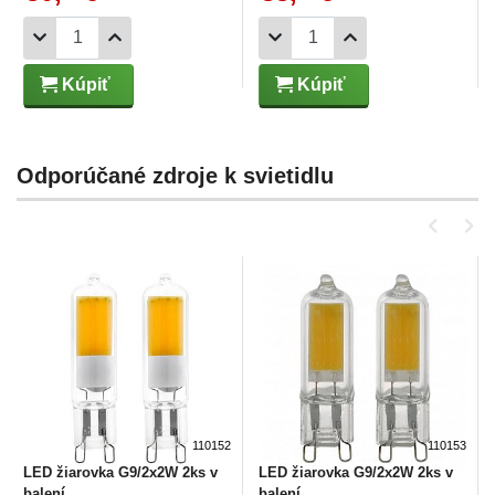
Kúpiť
Kúpiť
Odporúčané zdroje k svietidlu
110152
110153
LED žiarovka G9/2x2W 2ks v
LED žiarovka G9/2x2W 2ks v
balení
balení