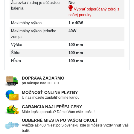
Žiarovka / zdroj je súčasťou
Nie
balenia
Vybrať odporúčaný zdroj z
našej ponuky
Maximálny výkon
1 x 40W
Maximálny výkon jedného
40W
zdroja
Výška
100 mm
Šírka
100 mm
Hĺbka
100 mm
DOPRAVA ZADARMO
pri nákupe nad 20EUR
MOŽNOSŤ ONLINE PLATBY
U nás môžete zaplatiť online kartou
GARANCIA NAJLEPŠEJ CENY
Máte lepšiu ponuku? Dáme Vám ešte lepšiu!
ODBERNÉ MIESTA PO VAŠOM OKOLÍ
Využite až 400 miest po Slovensku, kde si môžete vyzdvihnúť Váš
balík