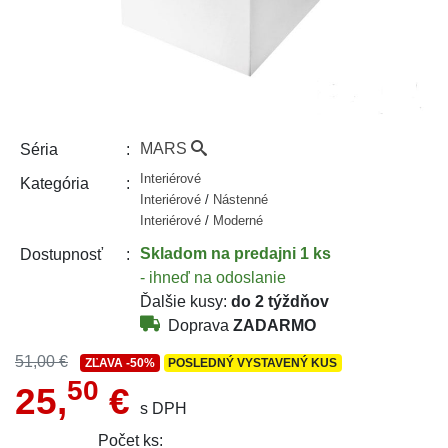
MARS
Séria
Interiérové
Kategória
Interiérové
/
Nástenné
Interiérové
/
Moderné
Skladom
na predajni 1 ks
Dostupnosť
- ihneď na odoslanie
Ďalšie kusy:
do 2 týždňov
Doprava
ZADARMO
51,00 €
ZĽAVA
-50%
POSLEDNÝ VYSTAVENÝ KUS
50
25,
€
s DPH
Počet ks: