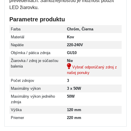
prevedeniach. Samozrejmosťou je možnosť použiť
LED žiarovku.
Parametre produktu
Farba
Chróm, Čierna
Materiál
Kov
Napätie
220-240V
Objímka / pätica zdroja
GU10
Žiarovka / zdroj je súčasťou
Nie
balenia
Vybrať odporúčaný zdroj z
našej ponuky
Počet zdrojov
3
Maximálny výkon
3 x 50W
Maximálny výkon jedného
50W
zdroja
Výška
120 mm
Priemer
220 mm