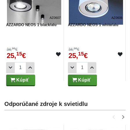
AZ0607
AZ0606
AZZARDO NEOS 1 black/alu
AZZARDO NEOS 1 white/alu
00
00
34,
€
34,
€
15
15
25,
€
25,
€
Kúpiť
Kúpiť
Odporúčané zdroje k svietidlu