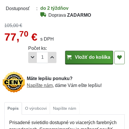
do 2 týždňov
Dostupnosť
Doprava
ZADARMO
105,00 €
70
77,
€
s DPH
Počet ks:
Vložiť do košíka
Máte lepšiu ponuku?
Napíšte nám
, dáme Vám ešte lepšiu!
Popis
O výrobcovi
Napíšte nám
Prisadené svietidlo dostupné vo viacerých farebných