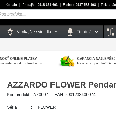
g
Kontakt
Predajňa:
0918 661 603
E-shop:
0917 583 108
Reklamác
Vonkajšie svietidlá
Tienidlá
NOSŤ ONLINE PLATBY
GARANCIA NAJLEPŠEJ
 môžete zaplatiť online kartou
Máte lepšiu ponuku? Dáme 
AZZARDO FLOWER Penda
Kód produktu:
AZ0097
|
EAN:
5901238400974
Séria
FLOWER