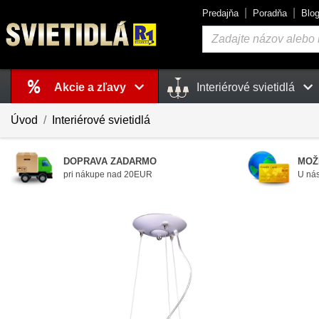
Predajňa
Poradňa
Blo
Vyhľadávanie
Akcie a zľavy
Interiérové svietidlá
Košík
je prázdny
Úvod
Interiérové svietidlá
DOPRAVA ZADARMO
MOŽ
pri nákupe nad 20EUR
U nás