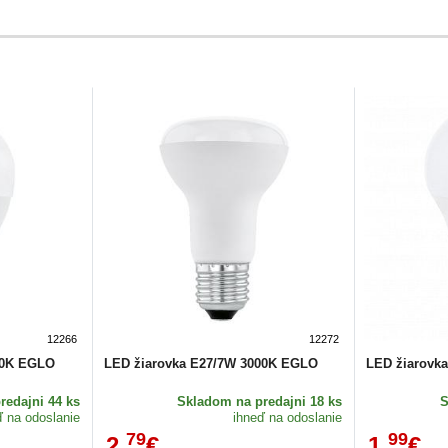
12266
12272
00K EGLO
LED žiarovka E27/7W 3000K EGLO
LED žiarovk
redajni 44 ks
Skladom
na predajni 18 ks
ď na odoslanie
ihneď na odoslanie
79
99
2,
€
1,
€