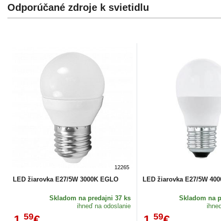
Odporúčané zdroje k svietidlu
12265
LED žiarovka E27/5W 3000K EGLO
LED žiarovka E27/5W 40
Skladom
na predajni 37 ks
Skladom
na p
ihneď na odoslanie
ihne
59
59
1,
€
1,
€