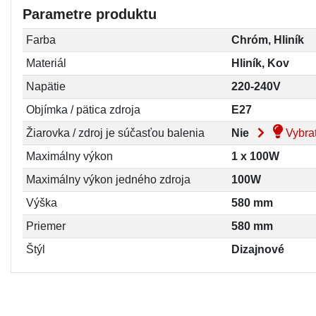
Parametre produktu
Farba
Chróm, Hliník
Materiál
Hliník, Kov
Napätie
220-240V
Objímka / pätica zdroja
E27
Žiarovka / zdroj je súčasťou balenia
Nie
Vybrať
Maximálny výkon
1 x 100W
Maximálny výkon jedného zdroja
100W
Výška
580 mm
Priemer
580 mm
Štýl
Dizajnové