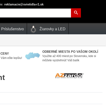
ie:
reklamacie@svietidla-r1.sk
Príslušenstvo
Žiarovky a LED
ODBERNÉ MIESTA PO VAŠOM OKOLÍ
 CENY
Využite až 400 miest po Slovensku, kde si
Vám ešte lepšiu!
môžete vyzdvihnúť Váš balík
nt