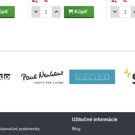
piť
Kúpiť
Užitočné informácie
klamačné podmienky
Blog