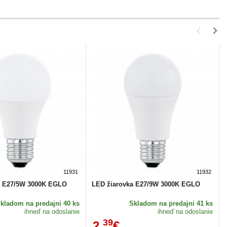
11931
11932
a E27/5W 3000K EGLO
LED žiarovka E27/9W 3000K EGLO
Skladom
na predajni 40 ks
Skladom
na predajni 41 ks
ihneď na odoslanie
ihneď na odoslanie
39
2,
€