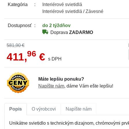
Kategória
Interiérové
svietidlá
Interiérové
svietidlá
/
Závesné
Dostupnosť
do 2 týždňov
Doprava
ZADARMO
581,90 €
96
411,
€
s DPH
Máte lepšiu ponuku?
Napíšte nám
, dáme Vám ešte lepšiu!
Popis
O výrobcovi
Napíšte nám
Unikátne svietidlo s technickým dizajnom, chrómovými prvk