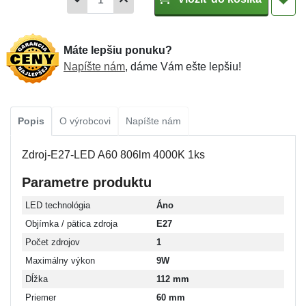
Máte lepšiu ponuku?
Napíšte nám
, dáme Vám ešte lepšiu!
Popis
O výrobcovi
Napíšte nám
Zdroj-E27-LED A60 806lm 4000K 1ks
Parametre produktu
LED technológia
Áno
Objímka / pätica zdroja
E27
Počet zdrojov
1
Maximálny výkon
9W
Dĺžka
112 mm
Priemer
60 mm