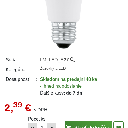
LM_LED_E27
Séria
Žiarovky a LED
Kategória
Skladom
na predajni 48 ks
Dostupnosť
- ihneď na odoslanie
Ďalšie kusy:
do 7 dní
39
2,
€
s DPH
Počet ks:
Vložiť do košíka