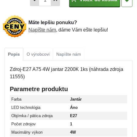
Máte lepšiu ponuku?
Napíšte nám
, dáme Vám ešte lepšiu!
Popis
O výrobcovi
Napíšte nám
Zdroj-E27 A75 4W jantar 2200K 1ks (náhrada zdroja
11555)
Parametre produktu
Farba
Jantár
LED technológia
Áno
Objímka / pätica zdroja
E27
Počet zdrojov
1
Maximálny výkon
4W