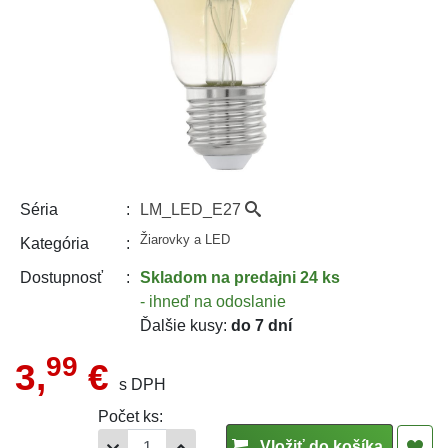
LM_LED_E27
Séria
Žiarovky a LED
Kategória
Skladom
na predajni 24 ks
Dostupnosť
- ihneď na odoslanie
Ďalšie kusy:
do 7 dní
99
3,
€
s DPH
Počet ks:
Vložiť do košíka