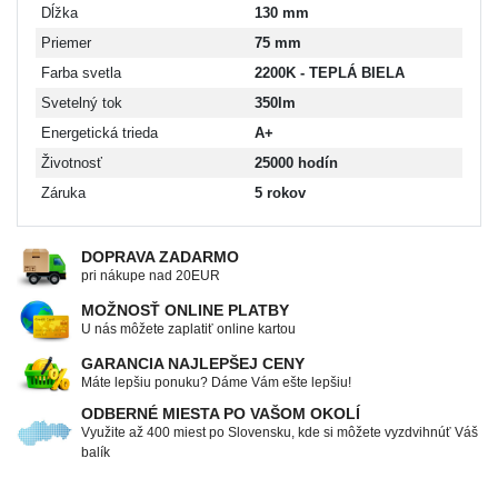
Dĺžka
130 mm
Priemer
75 mm
Farba svetla
2200K - TEPLÁ BIELA
Svetelný tok
350lm
Energetická trieda
A+
Životnosť
25000 hodín
Záruka
5 rokov
DOPRAVA ZADARMO
pri nákupe nad 20EUR
MOŽNOSŤ ONLINE PLATBY
U nás môžete zaplatiť online kartou
GARANCIA NAJLEPŠEJ CENY
Máte lepšiu ponuku? Dáme Vám ešte lepšiu!
ODBERNÉ MIESTA PO VAŠOM OKOLÍ
Využite až 400 miest po Slovensku, kde si môžete vyzdvihnúť Váš
balík