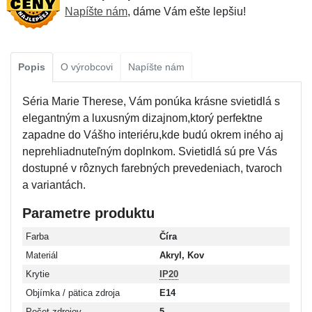
Napíšte nám
, dáme Vám ešte lepšiu!
Popis
O výrobcovi
Napíšte nám
Séria Marie Therese, Vám ponúka krásne svietidlá s
elegantným a luxusným dizajnom,ktorý perfektne
zapadne do Vášho interiéru,kde budú okrem iného aj
neprehliadnuteľným doplnkom. Svietidlá sú pre Vás
dostupné v rôznych farebných prevedeniach, tvaroch
a variantách.
Parametre produktu
Farba
Číra
Materiál
Akryl, Kov
Krytie
IP20
Objímka / pätica zdroja
E14
Počet zdrojov
5