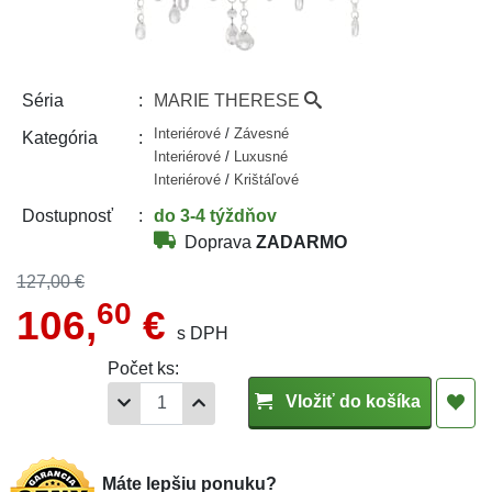
MARIE THERESE
Séria
Interiérové
/
Závesné
Kategória
Interiérové
/
Luxusné
Interiérové
/
Krištáľové
do 3-4 týždňov
Dostupnosť
Doprava
ZADARMO
127,00 €
60
106,
€
s DPH
Počet ks:
Vložiť do košíka
Máte lepšiu ponuku?