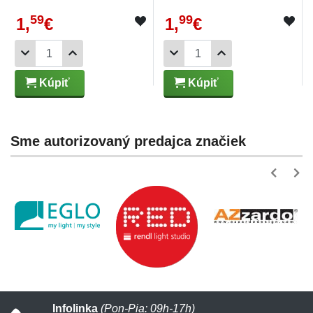
59
99
1,
€
1,
€
Kúpiť
Kúpiť
Sme autorizovaný predajca značiek
Infolinka
(Pon-Pia: 09h-17h)