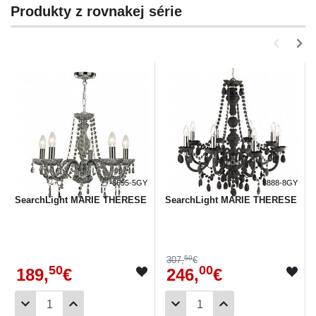
Produkty z rovnakej série
8695-5GY
8888-8GY
SearchLight MARIE THERESE
SearchLight MARIE THERESE
50
307,
€
50
00
189,
€
246,
€