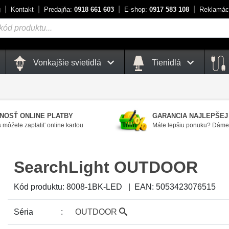
g
Kontakt
Predajňa:
0918 661 603
E-shop:
0917 583 108
Reklamác
Vonkajšie svietidlá
Tienidlá
NOSŤ ONLINE PLATBY
GARANCIA NAJLEPŠEJ
 môžete zaplatiť online kartou
Máte lepšiu ponuku? Dáme 
SearchLight OUTDOOR
Kód produktu:
8008-1BK-LED
|
EAN:
5053423076515
Séria
OUTDOOR