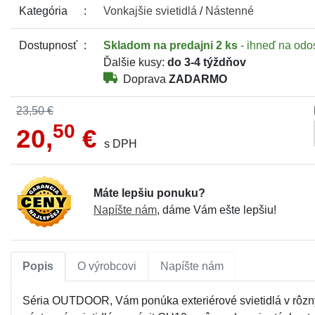
Kategória
Vonkajšie
svietidlá
/
Nástenné
Dostupnosť
Skladom
na predajni 2 ks
- ihneď na odo
Ďalšie kusy:
do 3-4 týždňov
Doprava
ZADARMO
23,50 €
50
20,
€
s DPH
Máte lepšiu ponuku?
Napíšte nám
, dáme Vám ešte lepšiu!
Popis
O výrobcovi
Napíšte nám
Séria OUTDOOR, Vám ponúka exteriérové svietidlá v rôznyc