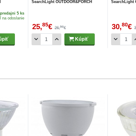
H
SearchLight OUTDOOR&PORCH
SearchLigh
predajni 5 ks
ď na odoslanie
85
80
25,
€
30,
€
50
26,
€
piť
Kúpiť