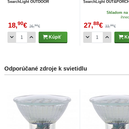
SearchLight OUTDOOR
SearchLight OUT&PORC
Skladom
na 
ihne
90
88
18,
€
27,
€
50
00
26,
€
33,
€
Kúpiť
Kú
Odporúčané zdroje k svietidlu