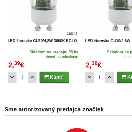
110142
LED žiarovka GU10/4,8W 3000K EGLO
LED žiarovka GU10/4,8W
Skladom
na predajni 35 ks
Skladom
na p
ihneď na odoslanie
ihne
39
39
2,
€
2,
€
Kúpiť
Kú
Sme autorizovaný predajca značiek