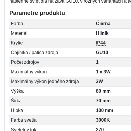
nástenné svietidlá na závit GU10, v rôznych variantách a t
Parametre produktu
Farba
Čierna
Materiál
Hliník
Krytie
IP44
Objímka / pätica zdroja
GU10
Počet zdrojov
1
Maximálny výkon
1 x 3W
Maximálny výkon jedného zdroja
3W
Výška
80 mm
Šírka
70 mm
Hĺbka
100 mm
Farba svetla
3000K
Svetelný tok
270