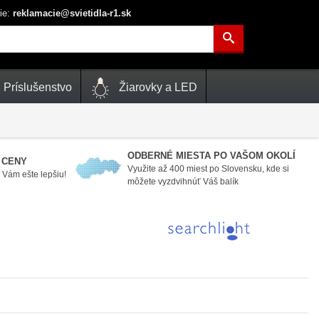
ie:
reklamacie@svietidla-r1.sk
Príslušenstvo
Žiarovky a LED
ODBERNÉ MIESTA PO VAŠOM OKOLÍ
 CENY
Využite až 400 miest po Slovensku, kde si
Vám ešte lepšiu!
môžete vyzdvihnúť Váš balík