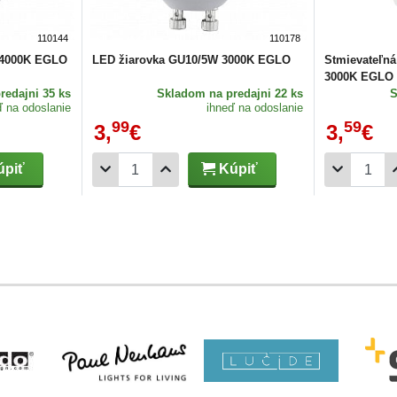
110144
110178
 4000K EGLO
LED žiarovka GU10/5W 3000K EGLO
Stmievateľn
3000K EGLO
redajni 35 ks
Skladom
na predajni 22 ks
ď na odoslanie
ihneď na odoslanie
99
59
3,
€
3,
€
piť
Kúpiť