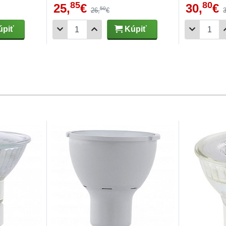
85
80
25,
€
30,
€
50
26,
€
piť
Kúpiť