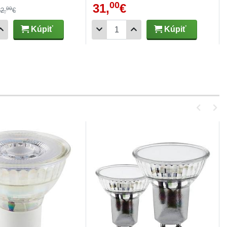
00
31,
€
00
32,
€
Kúpiť
Kúpiť