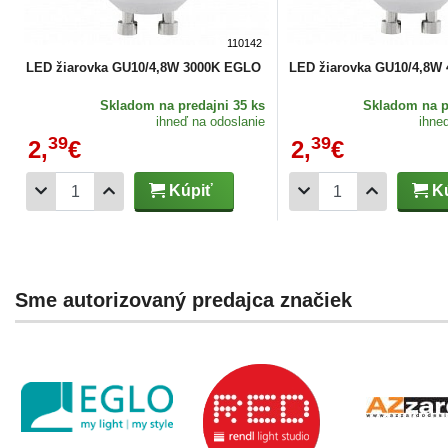
110142
LED žiarovka GU10/4,8W 3000K EGLO
LED žiarovka GU10/4,8W
Skladom
na predajni 35 ks
Skladom
na p
ihneď na odoslanie
ihne
39
39
2,
€
2,
€
Kúpiť
Kú
Sme autorizovaný predajca značiek