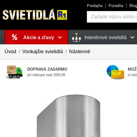
Predajňa
Poradňa
Blo
Vyhľadávanie
Akcie a zľavy
Interiérové svietidlá
Košík
je prázdny
Úvod
Vonkajšie svietidlá
Nástenné
DOPRAVA ZADARMO
MOŽ
pri nákupe nad 20EUR
U nás