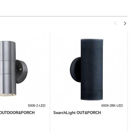
5008-2-LED
6009-2BK-LED
t OUTDOOR&PORCH
SearchLight OUT&PORCH