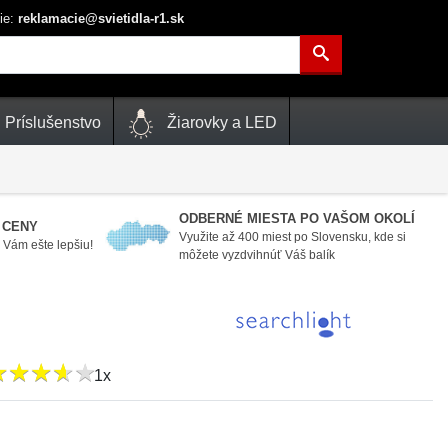
ie:
reklamacie@svietidla-r1.sk
Príslušenstvo
Žiarovky a LED
ODBERNÉ MIESTA PO VAŠOM OKOLÍ
 CENY
Využite až 400 miest po Slovensku, kde si
Vám ešte lepšiu!
môžete vyzdvihnúť Váš balík
★
★
★
★
★
★
★
★
★
★
1x