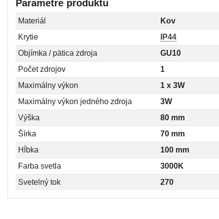
Parametre produktu
Materiál
Kov
Krytie
IP44
Objímka / pätica zdroja
GU10
Počet zdrojov
1
Maximálny výkon
1 x 3W
Maximálny výkon jedného zdroja
3W
Výška
80 mm
Šírka
70 mm
Hĺbka
100 mm
Farba svetla
3000K
Svetelný tok
270