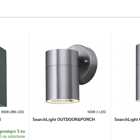
8008-2BK-LED
5008-1-LED
H
SearchLight OUTDOOR&PORCH
SearchLigh
predajni 5 ks
ď na odoslanie