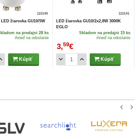
110149
110141
á LED žiarovka GU10/5W
LED žiarovka GU10/2x2,8W 3000K
EGLO
Skladom
na predajni 28 ks
Skladom
na predajni 15 ks
ihneď na odoslanie
ihneď na odoslanie
59
3,
€
Kúpiť
Kúpiť