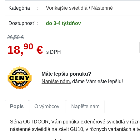
Kategória
Vonkajšie
svietidlá
/
Nástenné
Dostupnosť
do 3-4 týždňov
26,50 €
90
18,
€
s DPH
Máte lepšiu ponuku?
Napíšte nám
, dáme Vám ešte lepšiu!
Popis
O výrobcovi
Napíšte nám
Séria OUTDOOR, Vám ponúka exteriérové svietidlá v rôznyc
nástenné svietidlá na závit GU10, v rôznych variantách a t