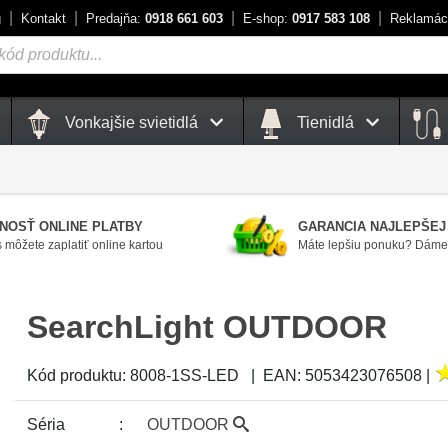
g
Kontakt
Predajňa:
0918 661 603
E-shop:
0917 583 108
Reklamác
Vonkajšie svietidlá
Tienidlá
NOSŤ ONLINE PLATBY
GARANCIA NAJLEPŠEJ
 môžete zaplatiť online kartou
Máte lepšiu ponuku? Dáme 
SearchLight OUTDOOR
Kód produktu:
8008-1SS-LED
|
EAN:
5053423076508
|
Séria
OUTDOOR