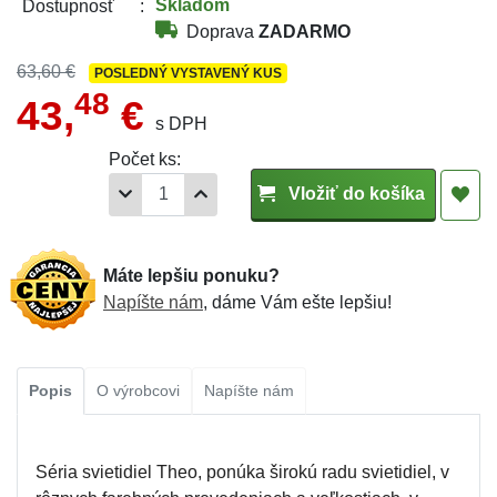
Skladom
Dostupnosť
Doprava
ZADARMO
63,60 €
POSLEDNÝ VYSTAVENÝ KUS
48
43,
€
s DPH
Počet ks:
Vložiť do košíka
Máte lepšiu ponuku?
Napíšte nám
, dáme Vám ešte lepšiu!
Popis
O výrobcovi
Napíšte nám
Séria svietidiel Theo, ponúka širokú radu svietidiel, v