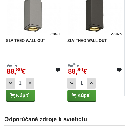
229524
229525
SLV THEO WALL OUT
SLV THEO WALL OUT
02
02
91,
€
91,
€
80
80
88,
€
88,
€
Kúpiť
Kúpiť
Odporúčané zdroje k svietidlu