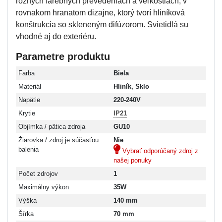
rôznych farebných prevedeniach a veľkostiach, v
rovnakom hranatom dizajne, ktorý tvorí hliníková
konštrukcia so skleneným difúzorom. Svietidlá su
vhodné aj do exteriéru.
Parametre produktu
Farba
Biela
Materiál
Hliník, Sklo
Napätie
220-240V
Krytie
IP21
Objímka / pätica zdroja
GU10
Žiarovka / zdroj je súčasťou
Nie
balenia
Vybrať odporúčaný zdroj z
našej ponuky
Počet zdrojov
1
Maximálny výkon
35W
Výška
140 mm
Šírka
70 mm