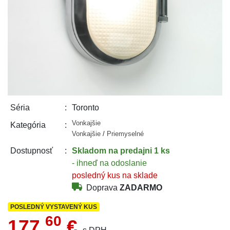
Toronto
Séria
Vonkajšie
Kategória
Vonkajšie
/
Priemyselné
Skladom
na predajni 1 ks
Dostupnosť
- ihneď na odoslanie
posledný kus na sklade
Doprava
ZADARMO
POSLEDNÝ VYSTAVENÝ KUS
60
177,
€