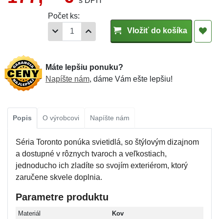
s DPH
Počet ks:
Vložiť do košíka
Máte lepšiu ponuku?
Napíšte nám
, dáme Vám ešte lepšiu!
Popis
O výrobcovi
Napíšte nám
Séria Toronto ponúka svietidlá, so štýlovým dizajnom
a dostupné v rôznych tvaroch a veľkostiach,
jednoducho ich zladíte so svojím exteriérom, ktorý
zaručene skvele doplnia.
Parametre produktu
Materiál
Kov