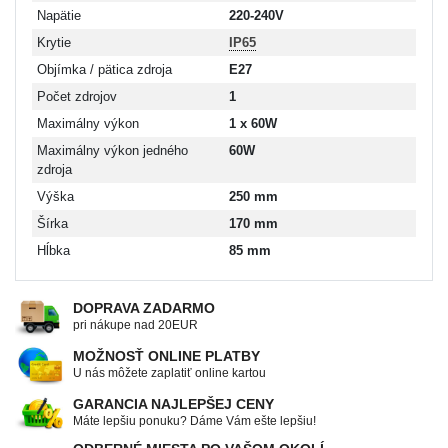
Napätie
220-240V
Krytie
IP65
Objímka / pätica zdroja
E27
Počet zdrojov
1
Maximálny výkon
1 x 60W
Maximálny výkon jedného
60W
zdroja
Výška
250 mm
Šírka
170 mm
Hĺbka
85 mm
DOPRAVA ZADARMO
pri nákupe nad 20EUR
MOŽNOSŤ ONLINE PLATBY
U nás môžete zaplatiť online kartou
GARANCIA NAJLEPŠEJ CENY
Máte lepšiu ponuku? Dáme Vám ešte lepšiu!