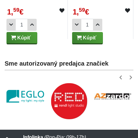
59
59
1,
€
1,
€
Kúpiť
Kúpiť
Sme autorizovaný predajca značiek
Infolinka
(Pon-Pia: 09h-17h)