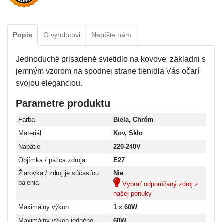
Popis
O výrobcovi
Napíšte nám
Jednoduché prisadené svietidlo na kovovej základni s
jemným vzorom na spodnej strane tienidla Vás očarí
svojou eleganciou.
Parametre produktu
Farba
Biela, Chróm
Materiál
Kov, Sklo
Napätie
220-240V
Objímka / pätica zdroja
E27
Žiarovka / zdroj je súčasťou
Nie
balenia
Vybrať odporúčaný zdroj z
našej ponuky
Maximálny výkon
1 x 60W
Maximálny výkon jedného
60W