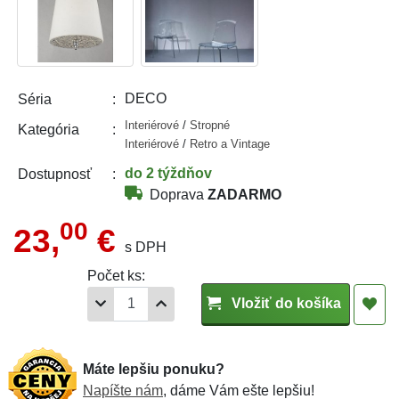
DECO
Séria
Interiérové
/
Stropné
Kategória
Interiérové
/
Retro a Vintage
do 2 týždňov
Dostupnosť
Doprava
ZADARMO
00
23,
€
s DPH
Počet ks:
Vložiť do košíka
Máte lepšiu ponuku?
Napíšte nám
, dáme Vám ešte lepšiu!