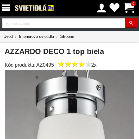
0
Vyhľadávanie
Úvod
Interiérové svietidlá
Stropné
AZZARDO DECO 1 top biela
★
★
★
★
★
★
★
★
★
★
Kód produktu:
AZ0495
|
2x