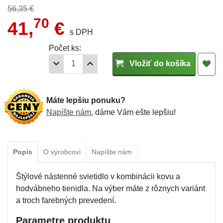
56,35 €
70
41,
€
s DPH
Počet ks:
Vložiť do košíka
Máte lepšiu ponuku?
Napíšte nám
, dáme Vám ešte lepšiu!
Popis
O výrobcovi
Napíšte nám
Štýlové nástenné svietidlo v kombinácii kovu a
hodvábneho tienidla. Na výber máte z rôznych variánt
a troch farebných prevedení.
Parametre produktu