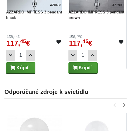
AZ0498
AZ2900
AZZARDO IMPRESS 3 pendant
AZZARDO IMPRESS 3 pendant
black
brown
70
70
158,
€
158,
€
45
45
117,
€
117,
€
Kúpiť
Kúpiť
Odporúčané zdroje k svietidlu