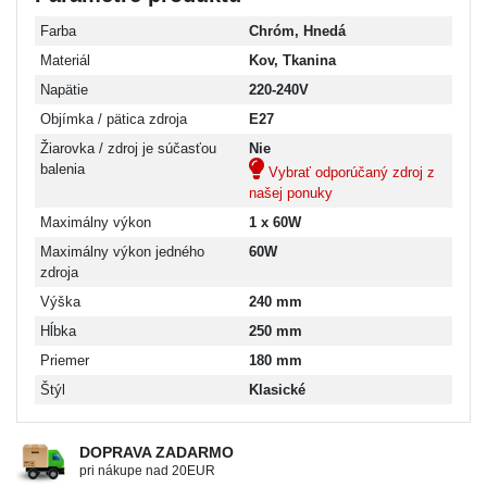
Farba
Chróm, Hnedá
Materiál
Kov, Tkanina
Napätie
220-240V
Objímka / pätica zdroja
E27
Žiarovka / zdroj je súčasťou
Nie
balenia
Vybrať odporúčaný zdroj z
našej ponuky
Maximálny výkon
1 x 60W
Maximálny výkon jedného
60W
zdroja
Výška
240 mm
Hĺbka
250 mm
Priemer
180 mm
Štýl
Klasické
DOPRAVA ZADARMO
pri nákupe nad 20EUR