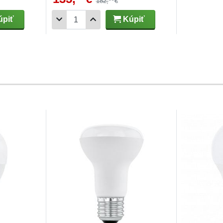
182,
€
piť
Kúpiť