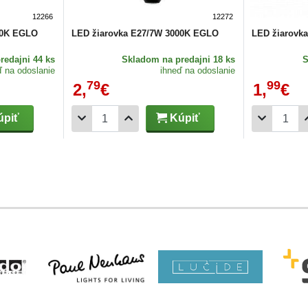
12266
12272
00K EGLO
LED žiarovka E27/7W 3000K EGLO
LED žiarovk
redajni 44 ks
Skladom
na predajni 18 ks
ď na odoslanie
ihneď na odoslanie
79
99
2,
€
1,
€
piť
Kúpiť