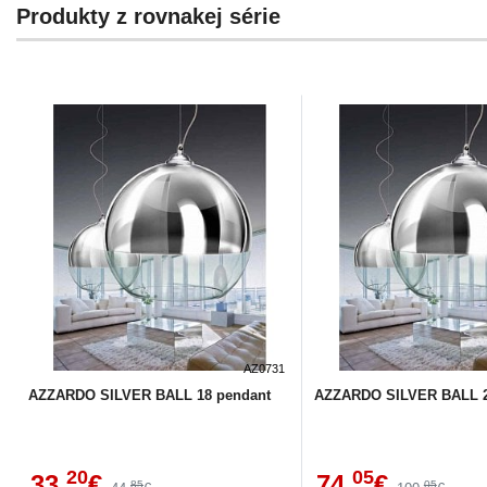
Produkty z rovnakej série
AZ0731
AZZARDO SILVER BALL 18 pendant
AZZARDO SILVER BALL 2
20
05
33,
€
74,
€
85
05