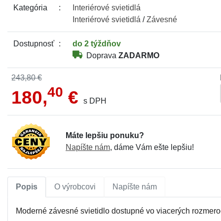
Kategória
Interiérové
svietidlá
Interiérové
svietidlá
/
Závesné
Dostupnosť
do 2 týždňov
Doprava
ZADARMO
243,80 €
40
180,
€
s DPH
Máte lepšiu ponuku?
Napíšte nám
, dáme Vám ešte lepšiu!
Popis
O výrobcovi
Napíšte nám
Moderné závesné svietidlo dostupné vo viacerých rozmero