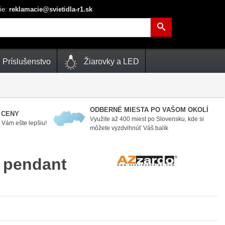
ie:
reklamacie@svietidla-r1.sk
Príslušenstvo
Žiarovky a LED
ODBERNÉ MIESTA PO VAŠOM OKOLÍ
 CENY
Využite až 400 miest po Slovensku, kde si
Vám ešte lepšiu!
môžete vyzdvihnúť Váš balík
 pendant