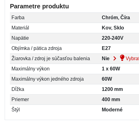
Parametre produktu
Farba
Chróm, Číra
Materiál
Kov, Sklo
Napätie
220-240V
Objímka / pätica zdroja
E27
Žiarovka / zdroj je súčasťou balenia
Nie
Vybrať
Maximálny výkon
1 x 60W
Maximálny výkon jedného zdroja
60W
Dĺžka
1200 mm
Priemer
400 mm
Štýl
Moderné