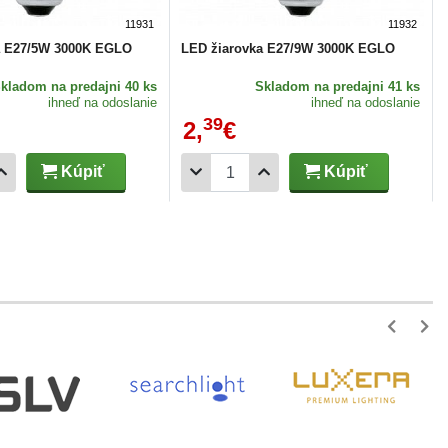
11931
11932
a E27/5W 3000K EGLO
LED žiarovka E27/9W 3000K EGLO
Skladom
na predajni 40 ks
Skladom
na predajni 41 ks
ihneď na odoslanie
ihneď na odoslanie
39
2,
€
Kúpiť
Kúpiť