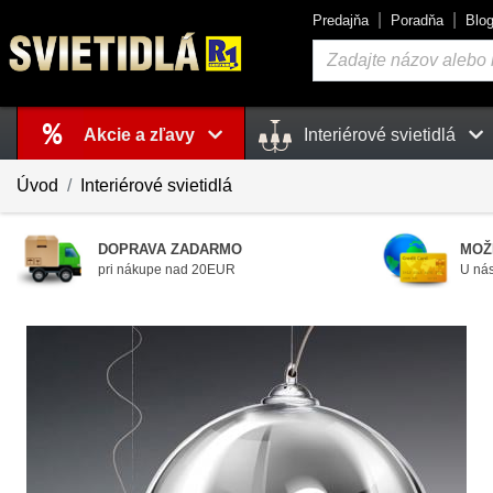
Predajňa
Poradňa
Blo
Vyhľadávanie
Akcie a zľavy
Interiérové svietidlá
Košík
je prázdny
Úvod
Interiérové svietidlá
DOPRAVA ZADARMO
MOŽ
pri nákupe nad 20EUR
U nás