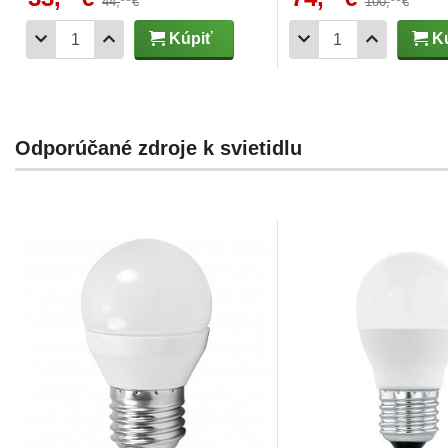
44,
€
100,
€
Kúpiť
Kú
Odporúčané zdroje k svietidlu