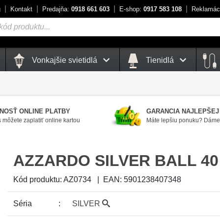
g
Kontakt
Predajňa:
0918 661 603
E-shop:
0917 583 108
Reklamác
Vonkajšie svietidlá
Tienidlá
NOSŤ ONLINE PLATBY
GARANCIA NAJLEPŠEJ
 môžete zaplatiť online kartou
Máte lepšiu ponuku? Dáme 
AZZARDO SILVER BALL 40
Kód produktu:
AZ0734
|
EAN:
5901238407348
Séria
SILVER