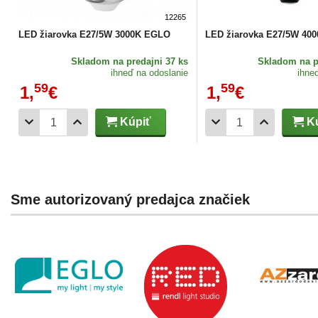
12265
LED žiarovka E27/5W 3000K EGLO
LED žiarovka E27/5W 40
Skladom
na predajni 37 ks
Skladom
na p
ihneď na odoslanie
ihne
59
59
1,
€
1,
€
Kúpiť
Kú
Sme autorizovaný predajca značiek