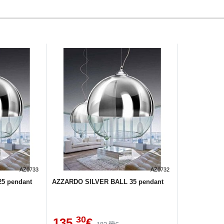
AZ0733
AZ0732
5 pendant
AZZARDO SILVER BALL 35 pendant
30
135,
€
85