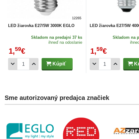
12265
LED žiarovka E27/5W 3000K EGLO
LED žiarovka E27/5W 40
Skladom
na predajni 37 ks
Skladom
na p
ihneď na odoslanie
ihne
59
59
1,
€
1,
€
Kúpiť
Kú
Sme autorizovaný predajca značiek