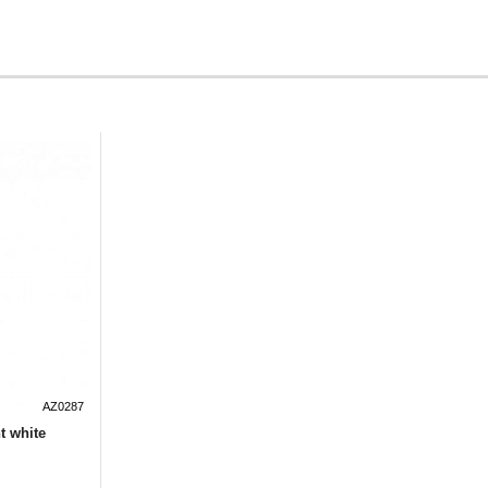
AZ0287
 white