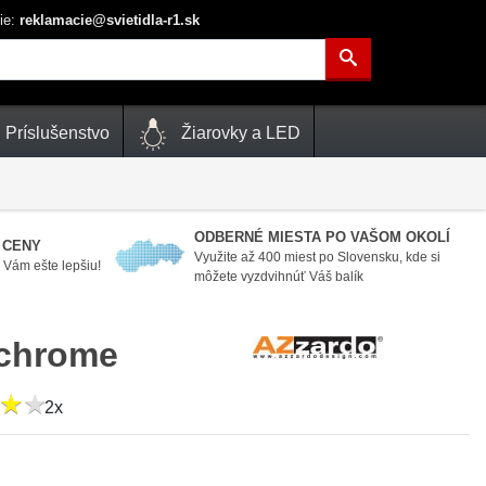
ie:
reklamacie@svietidla-r1.sk
Príslušenstvo
Žiarovky a LED
ODBERNÉ MIESTA PO VAŠOM OKOLÍ
 CENY
Využite až 400 miest po Slovensku, kde si
Vám ešte lepšiu!
môžete vyzdvihnúť Váš balík
chrome
★
★
★
★
2x