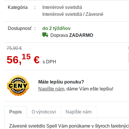
Kategória
Interiérové
svietidlá
Interiérové
svietidlá
/
Závesné
Dostupnosť
do 2 týždňov
Doprava
ZADARMO
75,90 €
15
56,
€
s DPH
Máte lepšiu ponuku?
Napíšte nám
, dáme Vám ešte lepšiu!
Popis
O výrobcovi
Napíšte nám
Závesné svietidlo Spell Vám ponúkame v štyroch farebnýc