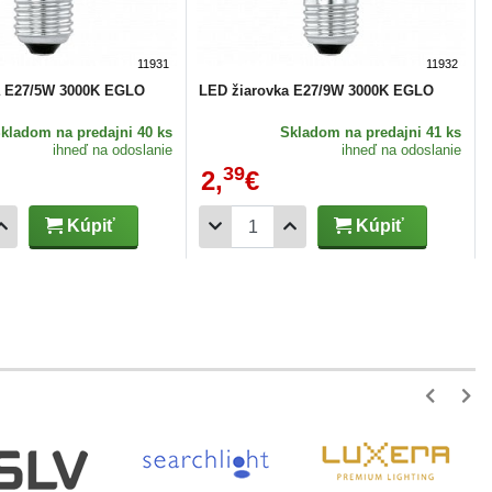
11931
11932
a E27/5W 3000K EGLO
LED žiarovka E27/9W 3000K EGLO
Skladom
na predajni 40 ks
Skladom
na predajni 41 ks
ihneď na odoslanie
ihneď na odoslanie
39
2,
€
Kúpiť
Kúpiť