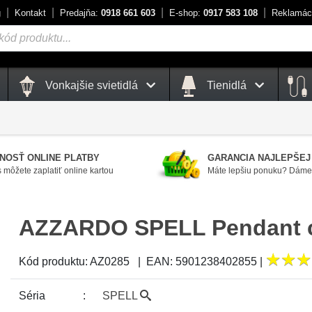
g
Kontakt
Predajňa:
0918 661 603
E-shop:
0917 583 108
Reklamác
Vonkajšie svietidlá
Tienidlá
NOSŤ ONLINE PLATBY
GARANCIA NAJLEPŠEJ
 môžete zaplatiť online kartou
Máte lepšiu ponuku? Dáme 
AZZARDO SPELL Pendant 
★
★
★
★
★
★
Kód produktu:
AZ0285
|
EAN:
5901238402855
|
Séria
SPELL