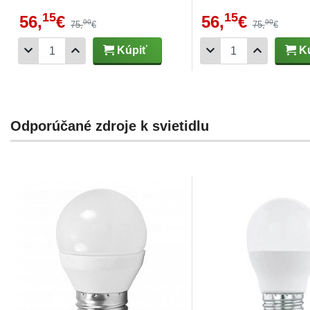
15
15
56,
€
56,
€
90
90
75,
€
75,
€
Kúpiť
Kú
Odporúčané zdroje k svietidlu