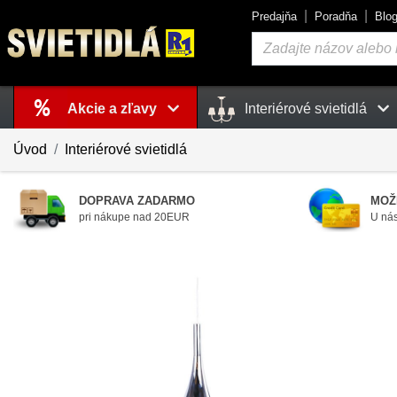
Predajňa
Poradňa
Blo
Vyhľadávanie
Akcie a zľavy
Interiérové svietidlá
Košík
je prázdny
Úvod
Interiérové svietidlá
DOPRAVA ZADARMO
MOŽ
pri nákupe nad 20EUR
U nás