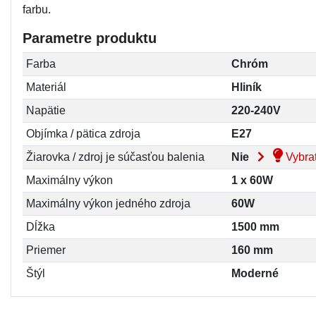
farbu.
Parametre produktu
Farba
Chróm
Materiál
Hliník
Napätie
220-240V
Objímka / pätica zdroja
E27
Žiarovka / zdroj je súčasťou balenia
Nie
Vybrať
Maximálny výkon
1 x 60W
Maximálny výkon jedného zdroja
60W
Dĺžka
1500 mm
Priemer
160 mm
Štýl
Moderné