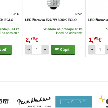
12266
12272
00K EGLO
LED žiarovka E27/7W 3000K EGLO
LED žiarovk
redajni 44 ks
Skladom
na predajni 18 ks
ď na odoslanie
ihneď na odoslanie
79
99
2,
€
1,
€
piť
Kúpiť