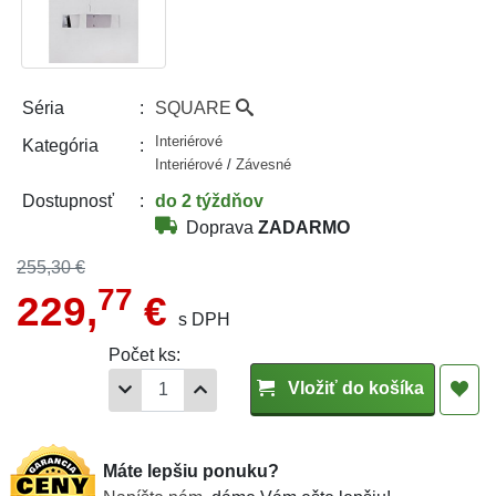
SQUARE
Séria
Interiérové
Kategória
Interiérové
/
Závesné
do 2 týždňov
Dostupnosť
Doprava
ZADARMO
255,30 €
77
229,
€
s DPH
Počet ks:
Vložiť do košíka
Máte lepšiu ponuku?