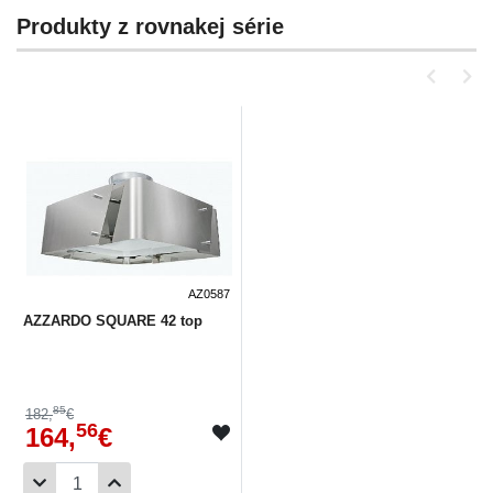
Produkty z rovnakej série
AZ0587
AZZARDO SQUARE 42 top
85
182,
€
56
164,
€