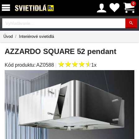
0
Vyhľadávanie
Úvod
Interiérové svietidlá
AZZARDO SQUARE 52 pendant
★
★
★
★
★
★
★
★
★
★
Kód produktu:
AZ0588
|
1x