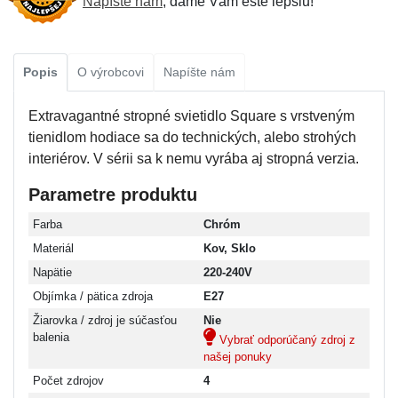
Napíšte nám
, dáme Vám ešte lepšiu!
Popis
O výrobcovi
Napíšte nám
Extravagantné stropné svietidlo Square s vrstveným
tienidlom hodiace sa do technických, alebo strohých
interiérov. V sérii sa k nemu vyrába aj stropná verzia.
Parametre produktu
Farba
Chróm
Materiál
Kov, Sklo
Napätie
220-240V
Objímka / pätica zdroja
E27
Žiarovka / zdroj je súčasťou
Nie
balenia
Vybrať odporúčaný zdroj z
našej ponuky
Počet zdrojov
4