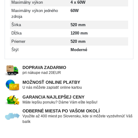
Maximálny výkon
4 x 60W
Maximálny výkon jedného
60W
zdroja
Šírka
520 mm
Dĺžka
1200 mm
Priemer
520 mm
Štýl
Moderné
DOPRAVA ZADARMO
pri nákupe nad 20EUR
MOŽNOSŤ ONLINE PLATBY
U nás môžete zaplatiť online kartou
GARANCIA NAJLEPŠEJ CENY
Máte lepšiu ponuku? Dáme Vám ešte lepšiu!
ODBERNÉ MIESTA PO VAŠOM OKOLÍ
Využite až 400 miest po Slovensku, kde si môžete vyzdvihnúť Váš
balík