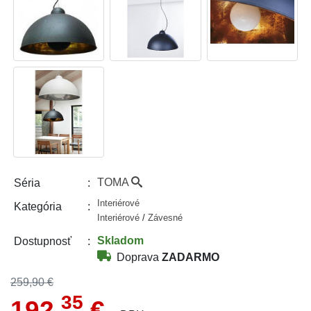
TOMA
Séria
Interiérové
Kategória
Interiérové
/
Závesné
Skladom
Dostupnosť
Doprava
ZADARMO
259,90 €
35
192,
€