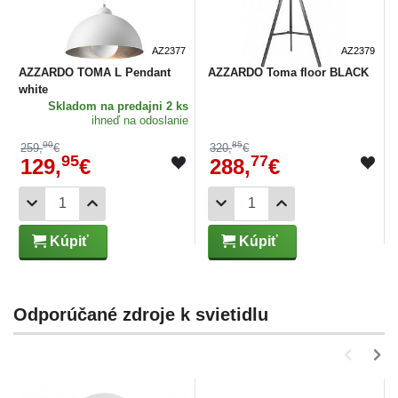
AZ2377
AZ2379
AZZARDO TOMA L Pendant
AZZARDO Toma floor BLACK
white
Skladom
na predajni 2 ks
ihneď na odoslanie
90
85
259,
€
320,
€
95
77
129,
€
288,
€
Kúpiť
Kúpiť
Odporúčané zdroje k svietidlu