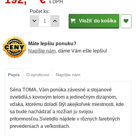
s DPH
Počet ks:
Vložiť do košíka
Máte lepšiu ponuku?
Napíšte nám
, dáme Vám ešte lepšiu!
Popis
O výrobcovi
Napíšte nám
Séria TOMA, Vám ponúka závesné a stojanové
svietidlá,s kovovým telom a jedinečným dizajnom,
vďaka, ktorému doladí štýl akejkoľvek miestnosti, kde
sa bude nachádzať a rozžiari ju svojou
prítomnosťou.Svietidlo nájdete v rôznych farebných
prevedeniach a veľkostiach.