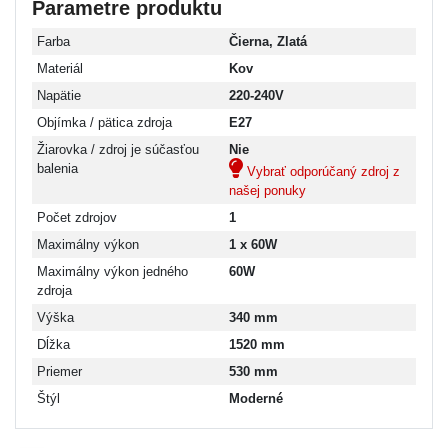
Parametre produktu
Farba
Čierna, Zlatá
Materiál
Kov
Napätie
220-240V
Objímka / pätica zdroja
E27
Žiarovka / zdroj je súčasťou
Nie
balenia
Vybrať odporúčaný zdroj z
našej ponuky
Počet zdrojov
1
Maximálny výkon
1 x 60W
Maximálny výkon jedného
60W
zdroja
Výška
340 mm
Dĺžka
1520 mm
Priemer
530 mm
Štýl
Moderné