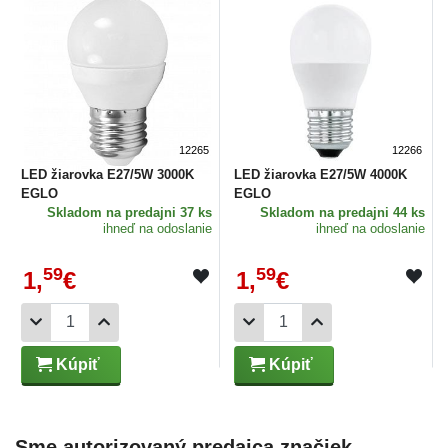
12265
12266
LED žiarovka E27/5W 3000K
LED žiarovka E27/5W 4000K
EGLO
EGLO
Skladom
na predajni 37 ks
Skladom
na predajni 44 ks
ihneď na odoslanie
ihneď na odoslanie
59
59
1,
€
1,
€
Kúpiť
Kúpiť
Sme autorizovaný predajca značiek