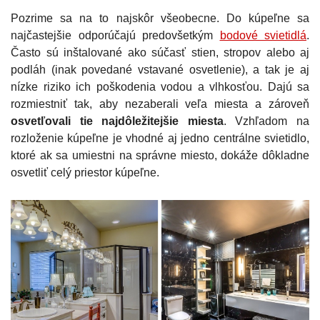
Pozrime sa na to najskôr všeobecne. Do kúpeľne sa
najčastejšie odporúčajú predovšetkým
bodové svietidlá
.
Často sú inštalované ako súčasť stien, stropov alebo aj
podláh (inak povedané vstavané osvetlenie), a tak je aj
nízke riziko ich poškodenia vodou a vlhkosťou. Dajú sa
rozmiestniť tak, aby nezaberali veľa miesta a zároveň
osvetľovali tie najdôležitejšie miesta
. Vzhľadom na
rozloženie kúpeľne je vhodné aj jedno centrálne svietidlo,
ktoré ak sa umiestni na správne miesto, dokáže dôkladne
osvetliť celý priestor kúpeľne.