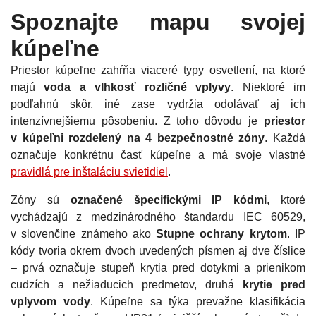
Spoznajte mapu svojej
kúpeľne
Priestor kúpeľne zahŕňa viaceré typy osvetlení, na ktoré
majú
voda a vlhkosť rozličné vplyvy
. Niektoré im
podľahnú skôr, iné zase vydržia odolávať aj ich
intenzívnejšiemu pôsobeniu. Z toho dôvodu je
priestor
v kúpeľni rozdelený na 4 bezpečnostné zóny
. Každá
označuje konkrétnu časť kúpeľne a má svoje vlastné
pravidlá pre inštaláciu svietidiel
.
Zóny sú
označené špecifickými IP kódmi
, ktoré
vychádzajú z medzinárodného štandardu IEC 60529,
v slovenčine známeho ako
Stupne ochrany krytom
. IP
kódy tvoria okrem dvoch uvedených písmen aj dve číslice
– prvá označuje stupeň krytia pred dotykmi a prienikom
cudzích a nežiaducich predmetov, druhá
krytie pred
vplyvom vody
. Kúpeľne sa týka prevažne klasifikácia