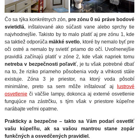
Čo sa týka konkrétnych zón,
pre zónu 0 sú práve bodové
svietidlá
, inštalované ako súčasti vane alebo sprchy tie
najvhodnejšie. Takisto by to malo platiť aj pre zónu 1, kde
sa taktiež odporúča
mäkké svetlo
, ktoré by nemalo byť pre
oči ostré a nemalo by svietiť priamo do očí. Uvoľnenejšie
pravidlá začínajú platiť v zóne 2, kde však napriek tomu
netreba v bezpečnosti poľaviť
, je tu však potrebné dbať
na to, že riziko priameho pôsobenia vody a vlhkosti stále
existuje. Zóna 3 je priestor, na ktorý voda pôsobí
minimálne, preto sa sem môže inštalovať aj
lustrové
osvetlenie
či väčšie lampy, dokonca aj externé osvetlenie
fungujúce na zástrčku, s tým však v priestore kúpeľne
narábajte veľmi opatrne.
Prakticky a bezpečne – takto sa Vám podarí osvetliť
vašu kúpeľňu, ak sa vašou mantrou stane zopár
funkčných a osvedčených pravidiel.