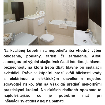
Na kvalitnej kúpeľni sa nepodieľa iba vhodný výber
obloženia, podlahy, farieb či zariadenia. Alfou
a omegou pri výplni akejkoľvek časti interiéru je hlavne
bezpečnosť, na ktorú treba dbať hlavne pri inštalácii
svietidiel. Práve v kúpeľni hrozí kvôli blízkosti vody
s elektrinou a elektrickým osvetlením nejedno
zdravotné riziko, tým sa však dá predísť niekoľkými
praktickými krokmi. Na ďalších riadkoch spoznáte to
najdôležitejšie, čo je potrebné mať pri
inštalácii svietidiel v nej na pamäti.