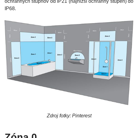
ochranných stupňov od IP21 (najnižší ochranný stupeň) do
IP68.
Zdroj fotky: Pinterest
Zóna 0