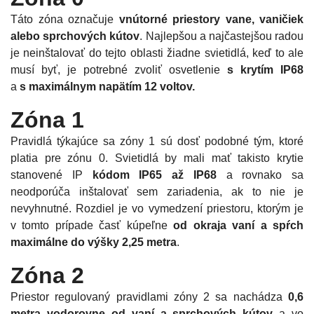
Táto zóna označuje
vnútorné priestory vane, vaničiek
alebo sprchových kútov
. Najlepšou a najčastejšou radou
je neinštalovať do tejto oblasti žiadne svietidlá, keď to ale
musí byť, je potrebné zvoliť osvetlenie
s krytím IP68
a
s maximálnym napätím 12 voltov.
Zóna 1
Pravidlá týkajúce sa zóny 1 sú dosť podobné tým, ktoré
platia pre zónu 0. Svietidlá by mali mať takisto krytie
stanovené IP
kódom IP65 až IP68
a rovnako sa
neodporúča inštalovať sem zariadenia, ak to nie je
nevyhnutné. Rozdiel je vo vymedzení priestoru, ktorým je
v tomto prípade časť kúpeľne
od okraja vaní a spŕch
maximálne do výšky 2,25 metra
.
Zóna 2
Priestor regulovaný pravidlami zóny 2 sa nachádza
0,6
metra vodorovne od vaní a sprchových kútov
a vo