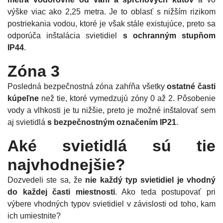
výške viac ako 2,25 metra. Je to oblasť s nižším rizikom
postriekania vodou, ktoré je však stále existujúce, preto sa
odporúča inštalácia svietidiel
s ochranným stupňom
IP44
.
Zóna 3
Posledná bezpečnostná zóna zahŕňa všetky
ostatné časti
kúpeľne
než tie, ktoré vymedzujú zóny 0 až 2. Pôsobenie
vody a vlhkosti je tu nižšie, preto je možné inštalovať sem
aj svietidlá
s bezpečnostným označením IP21
.
Aké svietidlá sú tie
najvhodnejšie?
Dozvedeli ste sa, že
nie každý typ svietidiel je vhodný
do každej časti miestnosti
. Ako teda postupovať pri
výbere vhodných typov svietidiel v závislosti od toho, kam
ich umiestnite?