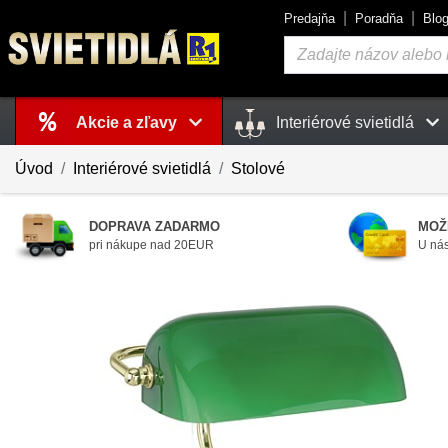
Predajňa
Poradňa
Blo
Vyhľadávanie
Akcie a zľavy
Interiérové svietidlá
Košík
je prázdny
Úvod
Interiérové svietidlá
Stolové
DOPRAVA ZADARMO
MOŽ
pri nákupe nad 20EUR
U nás