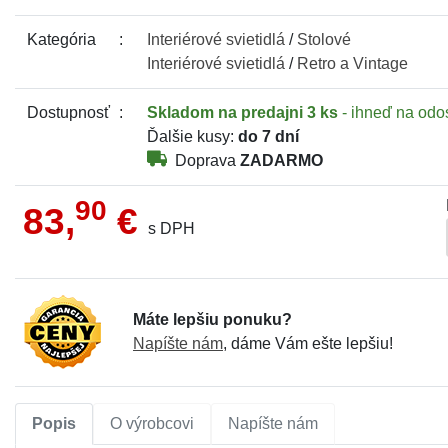
Kategória
Interiérové
svietidlá
/
Stolové
Interiérové
svietidlá
/
Retro a Vintage
Dostupnosť
Skladom
na predajni 3 ks
- ihneď na odo
Ďalšie kusy:
do 7 dní
Doprava
ZADARMO
90
83,
€
s DPH
Máte lepšiu ponuku?
Napíšte nám
, dáme Vám ešte lepšiu!
Popis
O výrobcovi
Napíšte nám