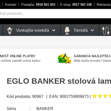
g
Kontakt
Predajňa:
0918 661 603
E-shop:
0917 583 108
Reklamác
Vonkajšie svietidlá
Tienidlá
NOSŤ ONLINE PLATBY
GARANCIA NAJLEPŠEJ
 môžete zaplatiť online kartou
Máte lepšiu ponuku? Dáme 
EGLO BANKER stolová la
★
★
★
★
★
★
Kód produktu:
90967
|
EAN:
9002759909673
|
Séria
BANKER