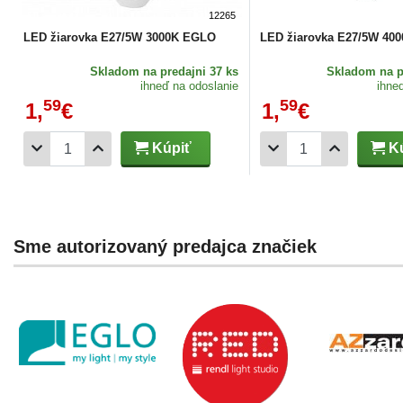
12265
LED žiarovka E27/5W 3000K EGLO
LED žiarovka E27/5W 40
Skladom
na predajni 37 ks
Skladom
na p
ihneď na odoslanie
ihne
59
59
1,
€
1,
€
Kúpiť
Kú
Sme autorizovaný predajca značiek