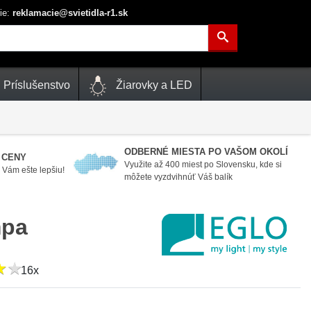
ie:
reklamacie@svietidla-r1.sk
Príslušenstvo
Žiarovky a LED
ODBERNÉ MIESTA PO VAŠOM OKOLÍ
 CENY
Využite až 400 miest po Slovensku, kde si
Vám ešte lepšiu!
môžete vyzdvihnúť Váš balík
mpa
★
★
★
★
16x