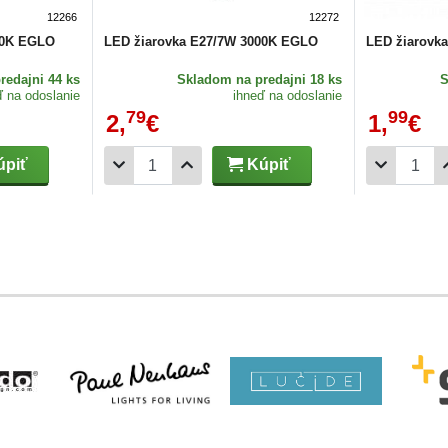
12266
12272
00K EGLO
LED žiarovka E27/7W 3000K EGLO
LED žiarovk
redajni 44 ks
Skladom
na predajni 18 ks
ď na odoslanie
ihneď na odoslanie
79
99
2,
€
1,
€
piť
Kúpiť