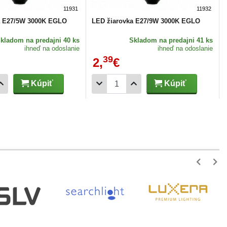
11931
11932
a E27/5W 3000K EGLO
LED žiarovka E27/9W 3000K EGLO
Skladom
na predajni 40 ks
Skladom
na predajni 41 ks
ihneď na odoslanie
ihneď na odoslanie
39
2,
€
Kúpiť
Kúpiť