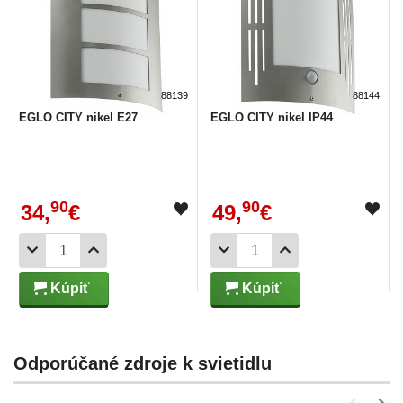
88139
88144
EGLO CITY nikel E27
EGLO CITY nikel IP44
90
90
34,
€
49,
€
Kúpiť
Kúpiť
Odporúčané zdroje k svietidlu