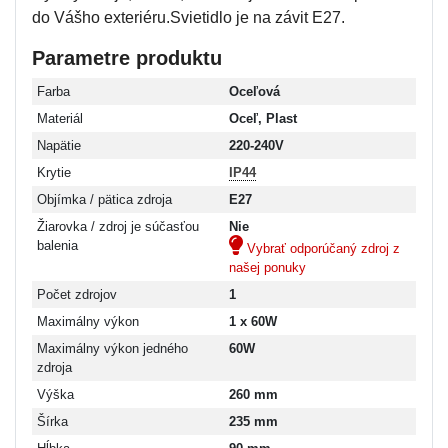
do Vášho exteriéru.Svietidlo je na závit E27.
Parametre produktu
Farba
Oceľová
Materiál
Oceľ, Plast
Napätie
220-240V
Krytie
IP44
Objímka / pätica zdroja
E27
Žiarovka / zdroj je súčasťou
Nie
balenia
Vybrať odporúčaný zdroj z
našej ponuky
Počet zdrojov
1
Maximálny výkon
1 x 60W
Maximálny výkon jedného
60W
zdroja
Výška
260 mm
Šírka
235 mm