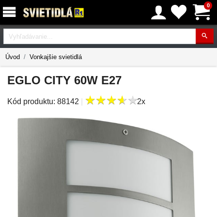
0
Vyhľadávanie
Úvod
Vonkajšie svietidlá
EGLO CITY 60W E27
★
★
★
★
★
★
★
★
★
★
Kód produktu:
88142
|
2x