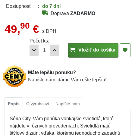
do 7 dní
Dostupnosť
Doprava
ZADARMO
90
49,
€
s DPH
Počet ks:
Vložiť do košíka
Máte lepšiu ponuku?
Napíšte nám
, dáme Vám ešte lepšiu!
Popis
O výrobcovi
Napíšte nám
Séria City, Vám ponúka vonkajšie svietidlá, ktoré
nájdete v rôznych prevedeniach. Svietidlá majú
štýlový dizajn, vďaka, ktorému jednoducho zapadnú