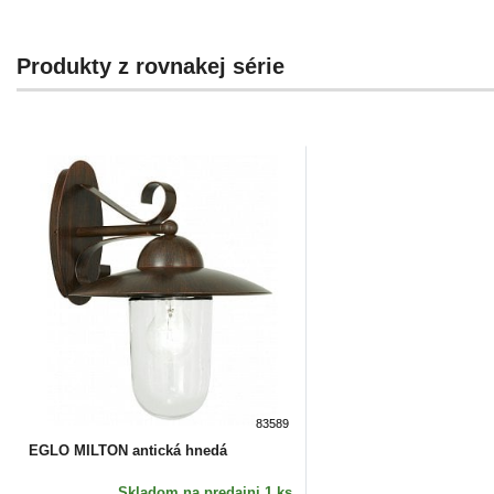
Produkty z rovnakej série
83589
EGLO MILTON antická hnedá
Skladom
na predajni 1 ks