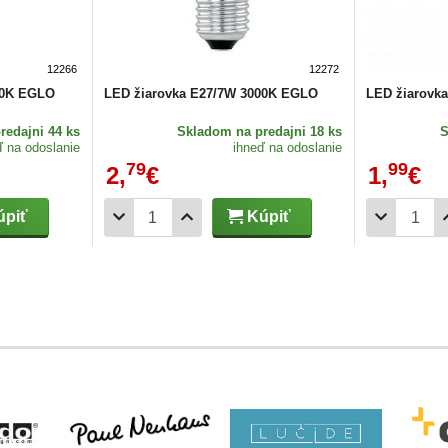
12266
12272
00K EGLO
LED žiarovka E27/7W 3000K EGLO
LED žiarovk
redajni 44 ks
Skladom
na predajni 18 ks
ď na odoslanie
ihneď na odoslanie
79
99
2,
€
1,
€
piť
Kúpiť