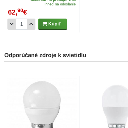
ihneď na odoslanie
90
62,
€
Kúpiť
Odporúčané zdroje k svietidlu