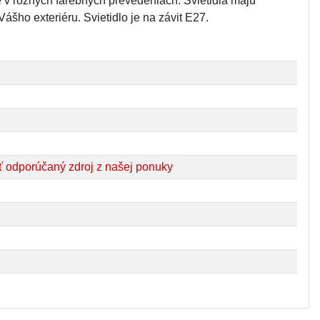
e v rôznych farebných prevedeniach. Svietidlá majú
šho exteriéru. Svietidlo je na závit E27.
 odporúčaný zdroj z našej ponuky