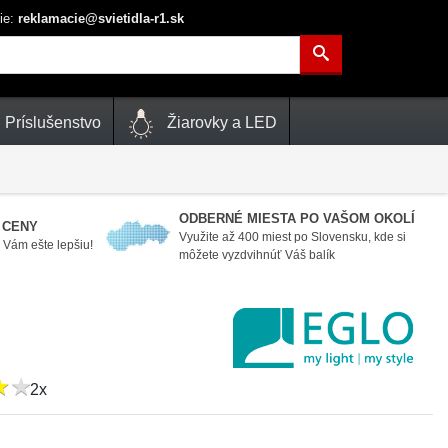
ie:
reklamacie@svietidla-r1.sk
Príslušenstvo
Žiarovky a LED
ODBERNÉ MIESTA PO VAŠOM OKOLÍ
 CENY
Využite až 400 miest po Slovensku, kde si
Vám ešte lepšiu!
môžete vyzdvihnúť Váš balík
★
★
★
★
2x