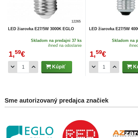
12265
LED žiarovka E27/5W 3000K EGLO
LED žiarovka E27/5W 40
Skladom
na predajni 37 ks
Skladom
na p
ihneď na odoslanie
ihne
59
59
1,
€
1,
€
Kúpiť
Kú
Sme autorizovaný predajca značiek