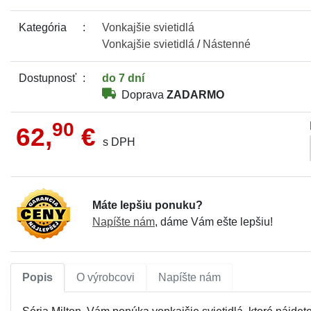
Kategória
Vonkajšie
svietidlá
Vonkajšie
svietidlá
/
Nástenné
Dostupnosť
do 7 dní
Doprava
ZADARMO
90
62,
€
s DPH
Máte lepšiu ponuku?
Napíšte nám
, dáme Vám ešte lepšiu!
Popis
O výrobcovi
Napíšte nám