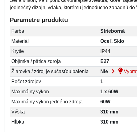
Séria Milton, Vám ponúka vonkajšie svietidlá, ktoré nájdet
jedinečný dizajn, vďaka, ktorému jednoducho zapadnú do Vá
Parametre produktu
Farba
Strieborná
Materiál
Oceľ, Sklo
Krytie
IP44
Objímka / pätica zdroja
E27
Žiarovka / zdroj je súčasťou balenia
Nie
Vybrať
Počet zdrojov
1
Maximálny výkon
1 x 60W
Maximálny výkon jedného zdroja
60W
Výška
310 mm
Hĺbka
310 mm