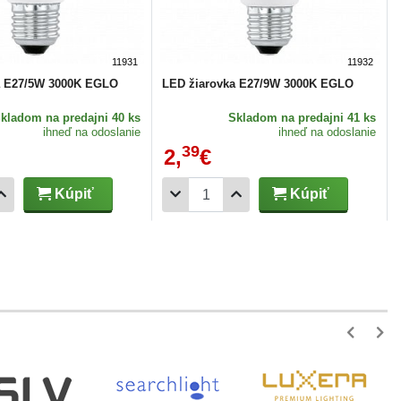
11931
11932
a E27/5W 3000K EGLO
LED žiarovka E27/9W 3000K EGLO
Skladom
na predajni 40 ks
Skladom
na predajni 41 ks
ihneď na odoslanie
ihneď na odoslanie
39
2,
€
Kúpiť
Kúpiť