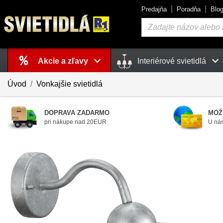
Predajňa
Poradňa
Blo
Vyhľadávanie
Akcie a zľavy
Interiérové svietidlá
Košík
je prázdny
Úvod
Vonkajšie svietidlá
DOPRAVA ZADARMO
MOŽ
pri nákupe nad 20EUR
U nás