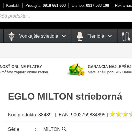
g
Kontakt
Predajňa:
0918 661 603
E-shop:
0917 583 108
Reklamác
Vonkajšie svietidlá
Tienidlá
NOSŤ ONLINE PLATBY
GARANCIA NAJLEPŠEJ
 môžete zaplatiť online kartou
Máte lepšiu ponuku? Dáme 
EGLO MILTON strieborná
★
★
★
★
★
★
Kód produktu:
88489
|
EAN:
9002759884895
|
Séria
MILTON