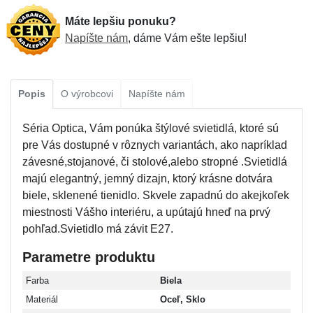
Máte lepšiu ponuku?
Napíšte nám
, dáme Vám ešte lepšiu!
Popis
O výrobcovi
Napíšte nám
Séria Optica, Vám ponúka štýlové svietidlá, ktoré sú
pre Vás dostupné v rôznych variantách, ako napríklad
závesné,stojanové, či stolové,alebo stropné .Svietidlá
majú elegantný, jemný dizajn, ktorý krásne dotvára
biele, sklenené tienidlo. Skvele zapadnú do akejkoľek
miestnosti Vášho interiéru, a upútajú hneď na prvý
pohľad.Svietidlo má závit E27.
Parametre produktu
Farba
Biela
Materiál
Oceľ, Sklo