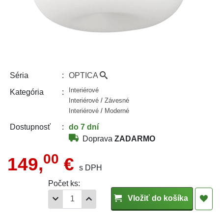
OPTICA
Séria
Interiérové
Kategória
Interiérové
/
Závesné
Interiérové
/
Moderné
do 7 dní
Dostupnosť
Doprava
ZADARMO
00
149,
€
s DPH
Počet ks:
Vložiť do košíka