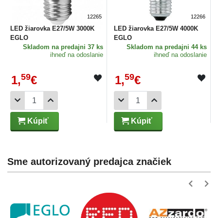
12265
12266
LED žiarovka E27/5W 3000K
LED žiarovka E27/5W 4000K
EGLO
EGLO
Skladom
na predajni 37 ks
Skladom
na predajni 44 ks
ihneď na odoslanie
ihneď na odoslanie
59
59
1,
€
1,
€
Kúpiť
Kúpiť
Sme autorizovaný predajca značiek