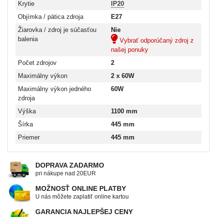
Krytie
IP20
Objímka / pätica zdroja
E27
Žiarovka / zdroj je súčasťou
Nie
balenia
Vybrať odporúčaný zdroj z
našej ponuky
Počet zdrojov
2
Maximálny výkon
2 x 60W
Maximálny výkon jedného
60W
zdroja
Výška
1100 mm
Šírka
445 mm
Priemer
445 mm
DOPRAVA ZADARMO
pri nákupe nad 20EUR
MOŽNOSŤ ONLINE PLATBY
U nás môžete zaplatiť online kartou
GARANCIA NAJLEPŠEJ CENY