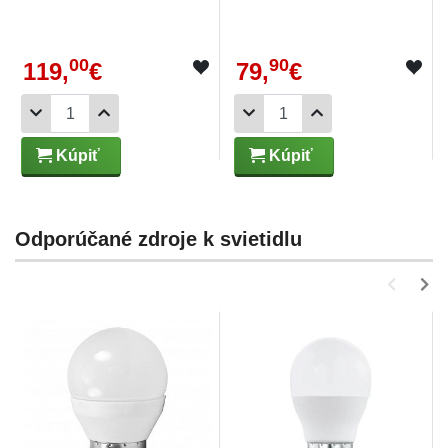
00
90
119,
€
79,
€
Kúpiť
Kúpiť
Odporúčané zdroje k svietidlu