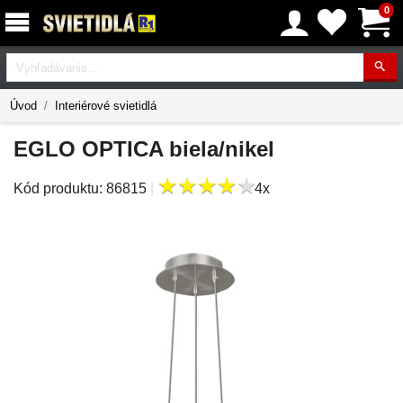
0
Vyhľadávanie
Úvod
Interiérové svietidlá
EGLO OPTICA biela/nikel
★
★
★
★
★
★
★
★
★
★
Kód produktu:
86815
|
4x