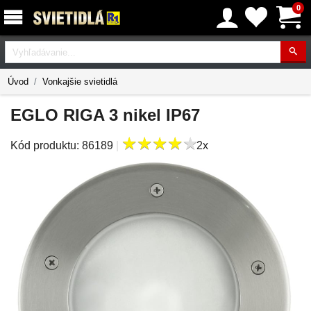
0
Vyhľadávanie
Úvod
Vonkajšie svietidlá
EGLO RIGA 3 nikel IP67
★
★
★
★
★
★
★
★
★
★
Kód produktu:
86189
|
2x