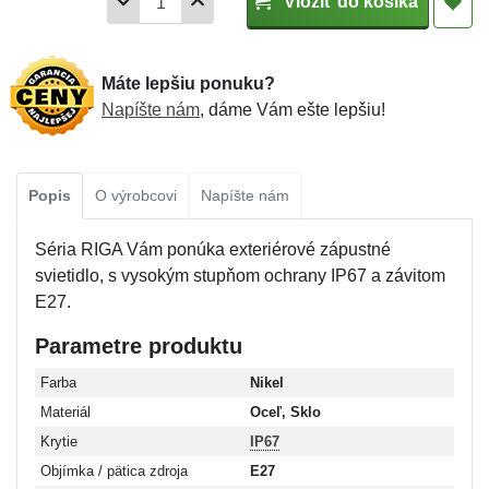
Vložiť do košíka
Máte lepšiu ponuku?
Napíšte nám
, dáme Vám ešte lepšiu!
Popis
O výrobcovi
Napíšte nám
Séria RIGA Vám ponúka exteriérové zápustné
svietidlo, s vysokým stupňom ochrany IP67 a závitom
E27.
Parametre produktu
Farba
Nikel
Materiál
Oceľ, Sklo
Krytie
IP67
Objímka / pätica zdroja
E27