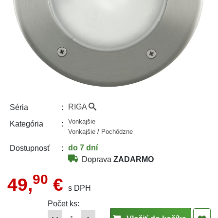
RIGA
Séria
Vonkajšie
Kategória
Vonkajšie
/
Pochôdzne
do 7 dní
Dostupnosť
Doprava
ZADARMO
90
49,
€
s DPH
Počet ks: