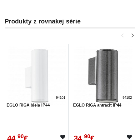
Produkty z rovnakej série
94101
94102
EGLO RIGA biela IP44
EGLO RIGA antracit IP44
90
90
44,
€
34,
€