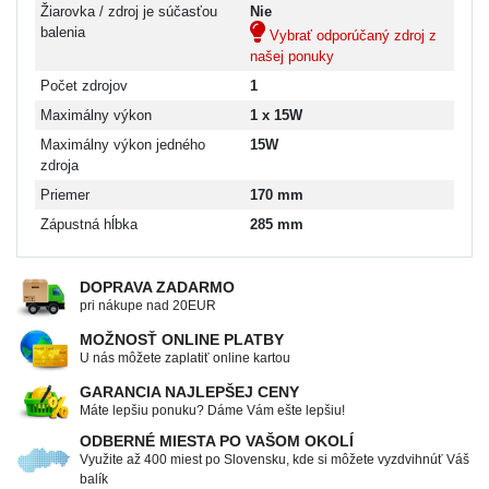
Žiarovka / zdroj je súčasťou
Nie
balenia
Vybrať odporúčaný zdroj z
našej ponuky
Počet zdrojov
1
Maximálny výkon
1 x 15W
Maximálny výkon jedného
15W
zdroja
Priemer
170 mm
Zápustná hĺbka
285 mm
DOPRAVA ZADARMO
pri nákupe nad 20EUR
MOŽNOSŤ ONLINE PLATBY
U nás môžete zaplatiť online kartou
GARANCIA NAJLEPŠEJ CENY
Máte lepšiu ponuku? Dáme Vám ešte lepšiu!
ODBERNÉ MIESTA PO VAŠOM OKOLÍ
Využite až 400 miest po Slovensku, kde si môžete vyzdvihnúť Váš
balík