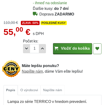
- ihneď na odoslanie
Ďalšie kusy:
do 7 dní
Doprava
ZADARMO
110,00 €
ZĽAVA
-50%
POSLEDNÉ KUSY
00
55,
€
s DPH
Počet ks:
Vložiť do košíka
Máte lepšiu ponuku?
Napíšte nám
, dáme Vám ešte lepšiu!
Popis
O výrobcovi
Napíšte nám
Lampa zo série TERRICO v hnedom prevedení.