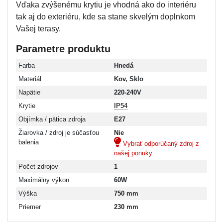
Vďaka zvýšenému krytiu je vhodná ako do interiéru
tak aj do exteriéru, kde sa stane skvelým doplnkom
Vašej terasy.
Parametre produktu
Farba
Hnedá
Materiál
Kov, Sklo
Napätie
220-240V
Krytie
IP54
Objímka / pätica zdroja
E27
Žiarovka / zdroj je súčasťou
Nie
balenia
Vybrať odporúčaný zdroj z
našej ponuky
Počet zdrojov
1
Maximálny výkon
60W
Výška
750 mm
Priemer
230 mm