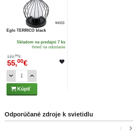
94333
Eglo TERRICO black
Skladom
na predajni 7 ks
ihneď na odoslanie
00
110,
€
00
55,
€
Kúpiť
Odporúčané zdroje k svietidlu