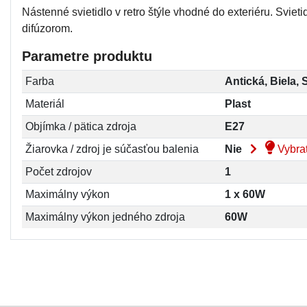
Nástenné svietidlo v retro štýle vhodné do exteriéru. Svieti
difúzorom.
Parametre produktu
Farba
Antická, Biela, 
Materiál
Plast
Objímka / pätica zdroja
E27
Žiarovka / zdroj je súčasťou balenia
Nie
Vybrať
Počet zdrojov
1
Maximálny výkon
1 x 60W
Maximálny výkon jedného zdroja
60W