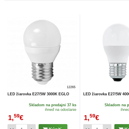
12265
LED žiarovka E27/5W 3000K EGLO
LED žiarovka E27/5W 40
Skladom
na predajni 37 ks
Skladom
na p
ihneď na odoslanie
ihne
59
59
1,
€
1,
€