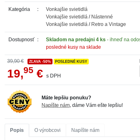
Kategória
Vonkajšie
svietidlá
Vonkajšie
svietidlá
/
Nástenné
Vonkajšie
svietidlá
/
Retro a Vintage
Dostupnosť
Skladom
na predajni 4 ks
- ihneď na odo
posledné kusy na sklade
39,90 €
ZĽAVA
-50%
POSLEDNÉ KUSY
95
19,
€
s DPH
Máte lepšiu ponuku?
Napíšte nám
, dáme Vám ešte lepšiu!
Popis
O výrobcovi
Napíšte nám