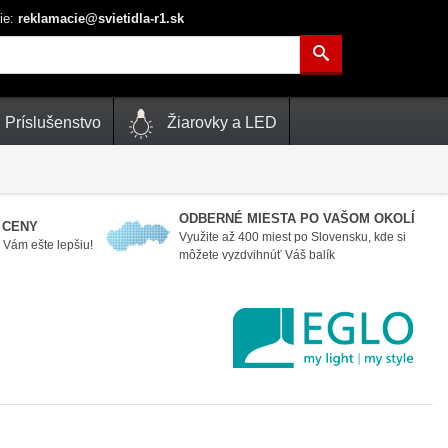
ie:
reklamacie@svietidla-r1.sk
Príslušenstvo
Žiarovky a LED
ODBERNÉ MIESTA PO VAŠOM OKOLÍ
 CENY
Využite až 400 miest po Slovensku, kde si
Vám ešte lepšiu!
môžete vyzdvihnúť Váš balík