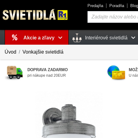
Predajňa
Poradňa
Blo
Vyhľadávanie
Akcie a zľavy
Interiérové svietidlá
Košík
je prázdny
Úvod
Vonkajšie svietidlá
DOPRAVA ZADARMO
MOŽ
pri nákupe nad 20EUR
U nás