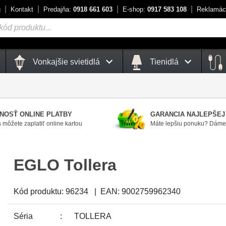
g
Kontakt
Predajňa:
0918 661 603
E-shop:
0917 583 108
Reklamác
Vonkajšie svietidlá
Tienidlá
NOSŤ ONLINE PLATBY
GARANCIA NAJLEPŠEJ
 môžete zaplatiť online kartou
Máte lepšiu ponuku? Dáme 
EGLO Tollera
Kód produktu:
96234
|
EAN:
9002759962340
Séria
TOLLERA