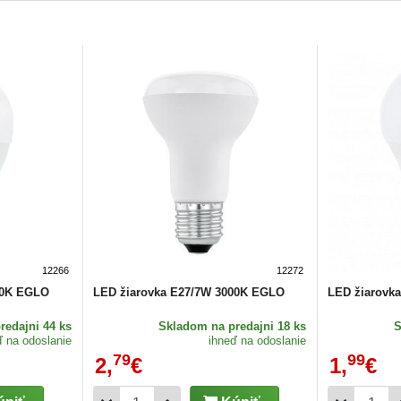
12266
12272
00K EGLO
LED žiarovka E27/7W 3000K EGLO
LED žiarovk
redajni 44 ks
Skladom
na predajni 18 ks
ď na odoslanie
ihneď na odoslanie
79
99
2,
€
1,
€