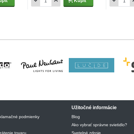
piť
Kúpiť
Užitočné informácie
klamačné podmienky
Blog
Ako vybrať správne svietidlo?
rátenie tovaru
Svetelné zdroje