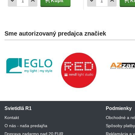
Kúpiť
Kú
Sme autorizovaný predajca značiek
Svietidlá R1
Podmienky
Kontakt
Obchodné a re
O nás - naša predajňa
Spôsoby platby
Doprava zadarmo nad 20 EUR
Reklamácia a v