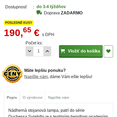
do 3-4 týždňov
Dostupnosť
Doprava
ZADARMO
POSLEDNÉ KUSY
65
190,
€
s DPH
Počet ks:
Vložiť do košíka
Máte lepšiu ponuku?
Napíšte nám
, dáme Vám ešte lepšiu!
Popis
O výrobcovi
Napíšte nám
Nádherná stojanová lampa, patrí do série
Duchessa.Svietidlo je s textilným tienidlom osadeným