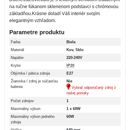
na ručne fúkanom sklenenom podstavci s chrómovou
základňou.Krásne doladí Váš interiér svojím
elegantným vzhľadom.
Parametre produktu
Farba
Biela
Materiál
Kov, Sklo
Napätie
220-240V
Krytie
IP20
Objímka / pätica zdroja
E27
Žiarovka / zdroj je súčasťou
Nie
balenia
Vybrať odporúčaný zdroj z
našej ponuky
Počet zdrojov
1
Maximálny výkon
1 x 60W
Maximálny výkon jedného
60W
zdroja
Výška
640 mm