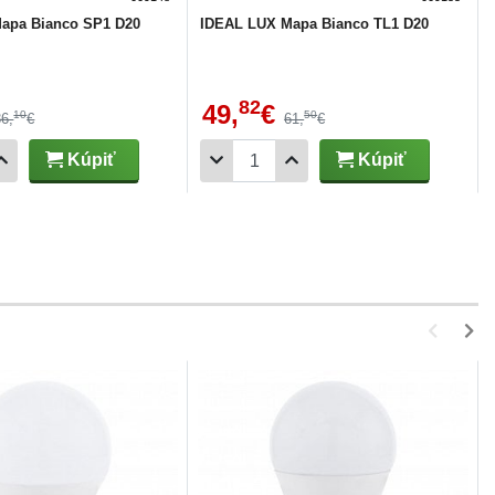
apa Bianco SP1 D20
IDEAL LUX Mapa Bianco TL1 D20
82
49,
€
10
50
86,
€
61,
€
Kúpiť
Kúpiť