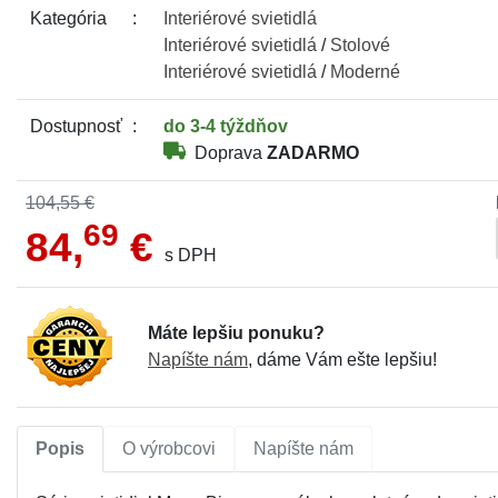
Kategória
Interiérové
svietidlá
Interiérové
svietidlá
/
Stolové
Interiérové
svietidlá
/
Moderné
Dostupnosť
do 3-4 týždňov
Doprava
ZADARMO
104,55 €
69
84,
€
s DPH
Máte lepšiu ponuku?
Napíšte nám
, dáme Vám ešte lepšiu!
Popis
O výrobcovi
Napíšte nám