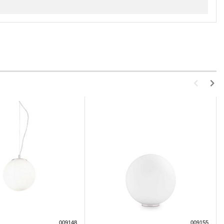
009148
009155