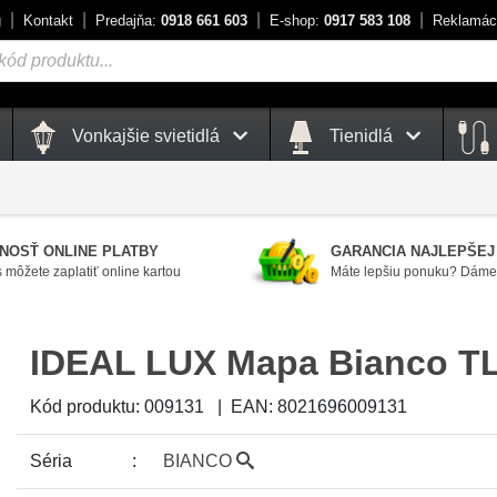
g
Kontakt
Predajňa:
0918 661 603
E-shop:
0917 583 108
Reklamác
Vonkajšie svietidlá
Tienidlá
NOSŤ ONLINE PLATBY
GARANCIA NAJLEPŠEJ
 môžete zaplatiť online kartou
Máte lepšiu ponuku? Dáme 
IDEAL LUX Mapa Bianco T
Kód produktu:
009131
|
EAN:
8021696009131
Séria
BIANCO