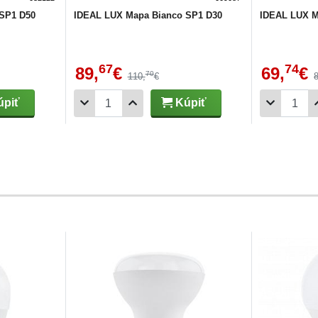
SP1 D50
IDEAL LUX Mapa Bianco SP1 D30
IDEAL LUX M
67
74
89,
€
69,
€
70
110,
€
piť
Kúpiť