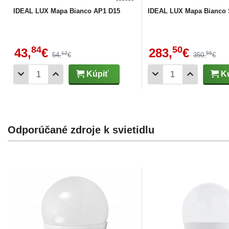
IDEAL LUX Mapa Bianco AP1 D15
IDEAL LUX Mapa Bianco 
84
50
43,
€
283,
€
12
55
54,
€
350,
€
Kúpiť
Kú
Odporúčané zdroje k svietidlu