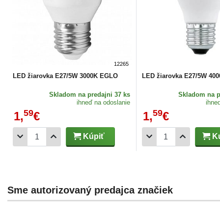
12265
LED žiarovka E27/5W 3000K EGLO
LED žiarovka E27/5W 40
Skladom
na predajni 37 ks
Skladom
na p
ihneď na odoslanie
ihne
59
59
1,
€
1,
€
Kúpiť
Kú
Sme autorizovaný predajca značiek