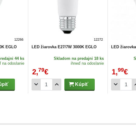
12266
12272
00K EGLO
LED žiarovka E27/7W 3000K EGLO
LED žiarovk
redajni 44 ks
Skladom
na predajni 18 ks
ď na odoslanie
ihneď na odoslanie
79
99
2,
€
1,
€
piť
Kúpiť