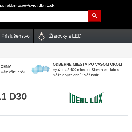
ie:
reklamacie@svietidla-r1.sk
Príslušenstvo
Žiarovky a LED
ODBERNÉ MIESTA PO VAŠOM OKOLÍ
 CENY
Využite až 400 miest po Slovensku, kde si
Vám ešte lepšiu!
môžete vyzdvihnúť Váš balík
L1 D30