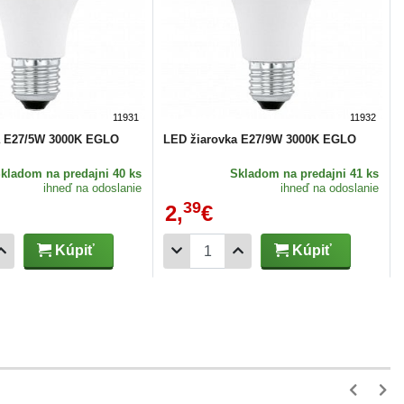
11931
11932
a E27/5W 3000K EGLO
LED žiarovka E27/9W 3000K EGLO
Skladom
na predajni 40 ks
Skladom
na predajni 41 ks
ihneď na odoslanie
ihneď na odoslanie
39
2,
€
Kúpiť
Kúpiť