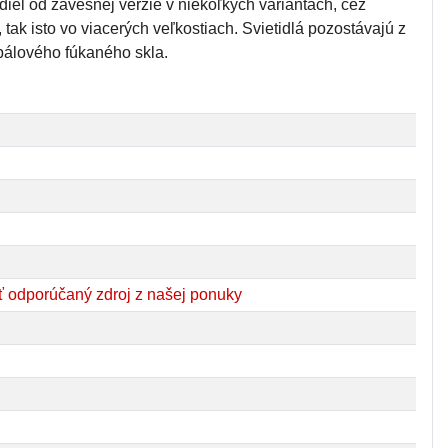
diel od závesnej verzie v niekoľkých variantách, cez
tak isto vo viacerých veľkostiach. Svietidlá pozostávajú z
pálového fúkaného skla.
 odporúčaný zdroj z našej ponuky