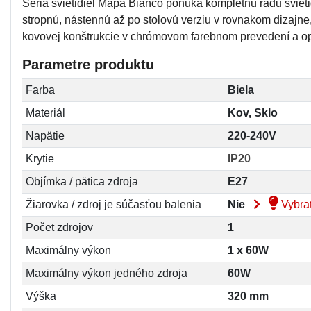
Séria svietidiel Mapa Bianco ponúka kompletnú radu svieti
stropnú, nástennú až po stolovú verziu v rovnakom dizajne, 
kovovej konštrukcie v chrómovom farebnom prevedení a o
Parametre produktu
Farba
Biela
Materiál
Kov, Sklo
Napätie
220-240V
Krytie
IP20
Objímka / pätica zdroja
E27
Žiarovka / zdroj je súčasťou balenia
Nie
Vybrať
Počet zdrojov
1
Maximálny výkon
1 x 60W
Maximálny výkon jedného zdroja
60W
Výška
320 mm