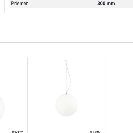
Priemer
300 mm
032122
009087