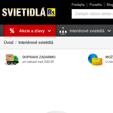
Predajňa
Poradňa
Blo
Vyhľadávanie
Akcie a zľavy
Interiérové svietidlá
Košík
je prázdny
Úvod
Interiérové svietidlá
DOPRAVA ZADARMO
MOŽ
pri nákupe nad 20EUR
U nás