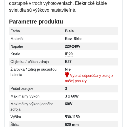
dostupné v troch vyhotoveniach. Elektrické káble
svietidla sú výškovo nastaviteľné.
Parametre produktu
Farba
Biela
Materiál
Kov, Sklo
Napätie
220-240V
Krytie
IP20
Objímka / pätica zdroja
E27
Žiarovka / zdroj je súčasťou
Nie
balenia
Vybrať odporúčaný zdroj z
našej ponuky
Počet zdrojov
3
Maximálny výkon
3 x 60W
Maximálny výkon jedného
60W
zdroja
Výška
530-1150
Šírka
620 mm