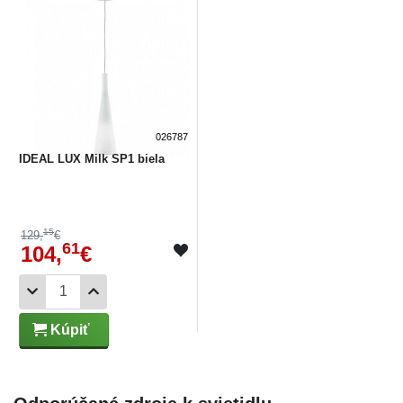
026787
IDEAL LUX Milk SP1 biela
15
129,
€
61
104,
€
Kúpiť