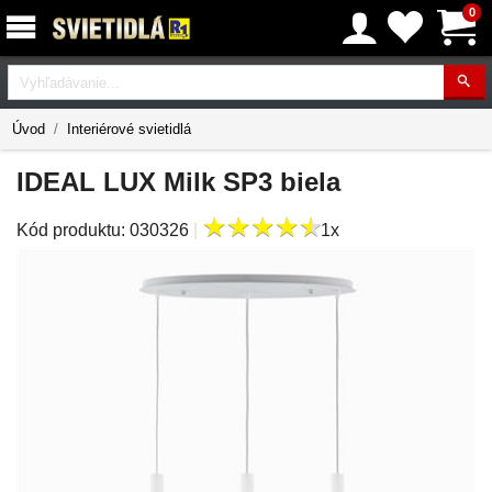
0
Vyhľadávanie
Úvod
Interiérové svietidlá
IDEAL LUX Milk SP3 biela
★
★
★
★
★
★
★
★
★
★
Kód produktu:
030326
|
1x