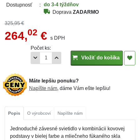
do 3-4 týždňov
Dostupnosť
Doprava
ZADARMO
325,95 €
02
264,
€
s DPH
Počet ks:
Vložiť do košíka
Máte lepšiu ponuku?
Napíšte nám
, dáme Vám ešte lepšiu!
Popis
O výrobcovi
Napíšte nám
Jednoduché závesné svietidlo v kombinácii kovovej
podstavy v bielej farbe a mliečneho fúkaného skla