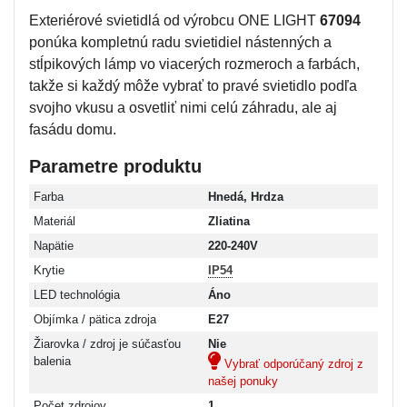
Exteriérové svietidlá od výrobcu ONE LIGHT
67094
ponúka kompletnú radu svietidiel nástenných a
stĺpikových lámp vo viacerých rozmeroch a farbách,
takže si každý môže vybrať to pravé svietidlo podľa
svojho vkusu a osvetliť nimi celú záhradu, ale aj
fasádu domu.
Parametre produktu
Farba
Hnedá, Hrdza
Materiál
Zliatina
Napätie
220-240V
Krytie
IP54
LED technológia
Áno
Objímka / pätica zdroja
E27
Žiarovka / zdroj je súčasťou
Nie
balenia
Vybrať odporúčaný zdroj z
našej ponuky
Počet zdrojov
1