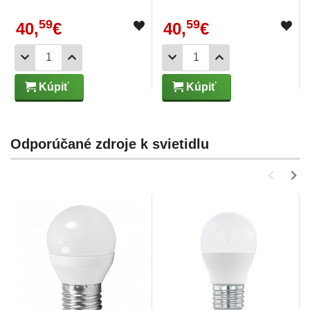
59
59
40,
€
40,
€
Kúpiť
Kúpiť
Odporúčané zdroje k svietidlu