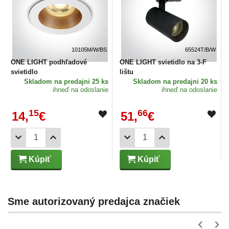
10105M/W/BS
65524T/B/W
ONE LIGHT podhľadové
ONE LIGHT svietidlo na 3-F
svietidlo
lištu
Skladom
na predajni 25 ks
Skladom
na predajni 20 ks
ihneď na odoslanie
ihneď na odoslanie
15
66
14,
€
51,
€
Kúpiť
Kúpiť
Sme autorizovaný predajca značiek