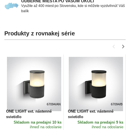
ODBERNÉ MIESTA PO VAŠOM OKOLÍ
Využite až 400 miest po Slovensku, kde si môžete vyzdvihnúť Váš
balík
Produkty z rovnakej série
67094/AN
67094/B
ONE LIGHT ext. nástenné
ONE LIGHT ext. nástenné
svietidlo
svietidlo
Skladom
na predajni 10 ks
Skladom
na predajni 9 ks
ihneď na odoslanie
ihneď na odoslanie