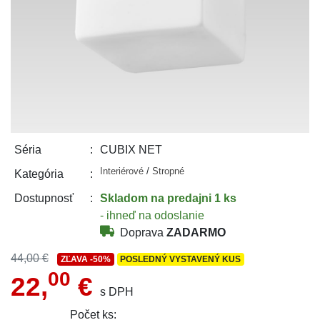
CUBIX NET
Séria
Interiérové
/
Stropné
Kategória
Skladom
na predajni 1 ks
Dostupnosť
- ihneď na odoslanie
Doprava
ZADARMO
44,00 €
ZĽAVA
-50%
POSLEDNÝ VYSTAVENÝ KUS
00
22,
€
s DPH
Počet ks: