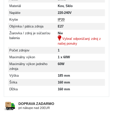
Materiál
Kov, Sklo
Napätie
220-240V
Krytie
IP20
Objímka / pätica zdroja
E27
Žiarovka / zdroj je súčasťou
Nie
balenia
Vybrať odporúčaný zdroj z
našej ponuky
Počet zdrojov
1
Maximálny výkon
1 x 60W
Maximálny výkon jedného
60W
zdroja
Výška
185 mm
Šírka
160 mm
Dĺžka
160 mm
DOPRAVA ZADARMO
pri nákupe nad 20EUR