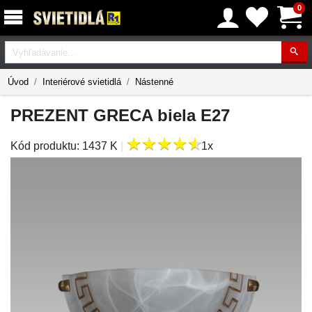
0
Vyhľadávanie
Úvod
Interiérové svietidlá
Nástenné
PREZENT GRECA biela E27
★
★
★
★
★
★
★
★
★
★
Kód produktu:
1437 K
|
1x