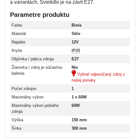
a variantách. Svietidlo je na závit E27.
Parametre produktu
Farba
Biela
Materiál
Sklo
Napätie
12V
Krytie
IP20
Objímka / pätica zdroja
E27
Žiarovka / zdroj je súčasťou
Nie
balenia
Vybrať odporúčaný zdroj z
našej ponuky
Počet zdrojov
1
Maximálny výkon
1 x 60W
Maximálny výkon jedného
60W
zdroja
Výška
150 mm
Šírka
300 mm