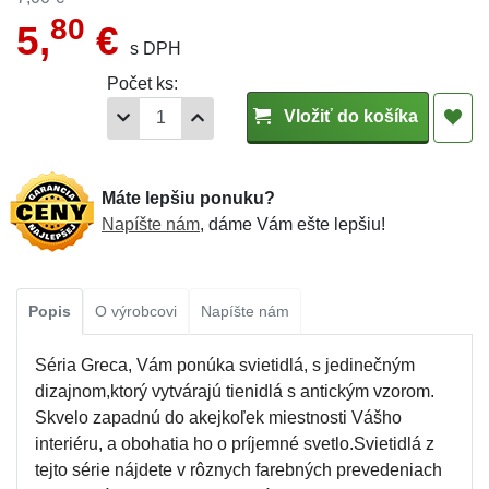
80
5,
€
s DPH
Počet ks:
Vložiť do košíka
Máte lepšiu ponuku?
Napíšte nám
, dáme Vám ešte lepšiu!
Popis
O výrobcovi
Napíšte nám
Séria Greca, Vám ponúka svietidlá, s jedinečným
dizajnom,ktorý vytvárajú tienidlá s antickým vzorom.
Skvelo zapadnú do akejkoľek miestnosti Vášho
interiéru, a obohatia ho o príjemné svetlo.Svietidlá z
tejto série nájdete v rôznych farebných prevedeniach