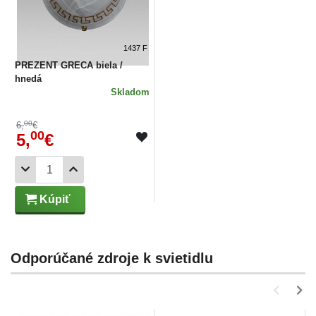
1437 F
PREZENT GRECA biela /
hnedá
Skladom
00
6,
€
00
5,
€
Kúpiť
Odporúčané zdroje k svietidlu