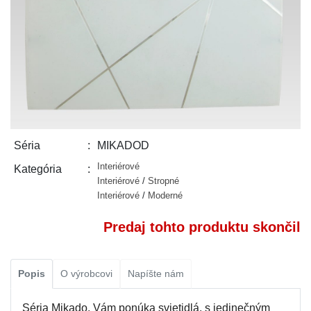
MIKADOD
Séria
Interiérové
Kategória
Interiérové
/
Stropné
Interiérové
/
Moderné
Predaj tohto produktu skončil
Popis
O výrobcovi
Napíšte nám
Séria Mikado, Vám ponúka svietidlá, s jedinečným