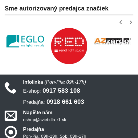
Sme autorizovaný predajca značiek
Infolinka
(Pon-Pia: 09h-17h)
0917 583 108
E-shop:
0918 661 603
Predajňa:
Napíšte nám
eshop@svietidla-r1.sk
Predajňa
Pon-Pia: 09h-19h, Sob: 09h-17h