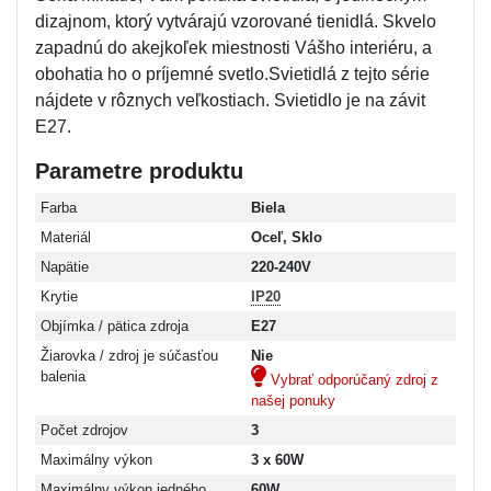
dizajnom, ktorý vytvárajú vzorované tienidlá. Skvelo
zapadnú do akejkoľek miestnosti Vášho interiéru, a
obohatia ho o príjemné svetlo.Svietidlá z tejto série
nájdete v rôznych veľkostiach. Svietidlo je na závit
E27.
Parametre produktu
Farba
Biela
Materiál
Oceľ, Sklo
Napätie
220-240V
Krytie
IP20
Objímka / pätica zdroja
E27
Žiarovka / zdroj je súčasťou
Nie
balenia
Vybrať odporúčaný zdroj z
našej ponuky
Počet zdrojov
3
Maximálny výkon
3 x 60W
Maximálny výkon jedného
60W