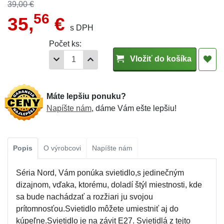
39,00 €
56
35,
€
s DPH
Počet ks:
Vložiť do košíka
Máte lepšiu ponuku?
Napíšte nám
, dáme Vám ešte lepšiu!
Popis
O výrobcovi
Napíšte nám
Séria Nord, Vám ponúka svietidlo,s jedinečným
dizajnom, vďaka, ktorému, doladí štýl miestnosti, kde
sa bude nachádzať a rozžiari ju svojou
prítomnosťou.Svietidlo môžete umiestniť aj do
kúpeľne.Svietidlo je na závit E27. Svietidlá z tejto