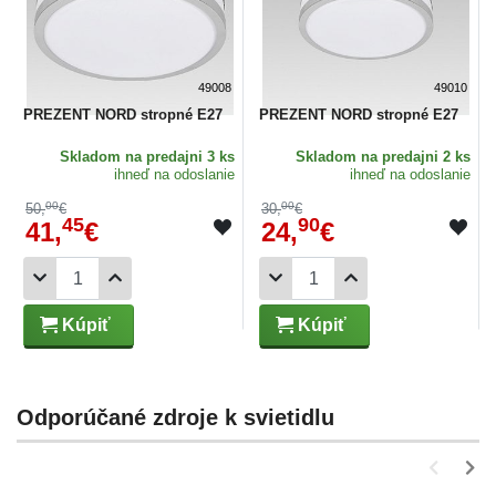
49008
49010
PREZENT NORD stropné E27
PREZENT NORD stropné E27
Skladom
na predajni 3 ks
Skladom
na predajni 2 ks
ihneď na odoslanie
ihneď na odoslanie
00
00
50,
€
30,
€
45
90
41,
€
24,
€
Kúpiť
Kúpiť
Odporúčané zdroje k svietidlu