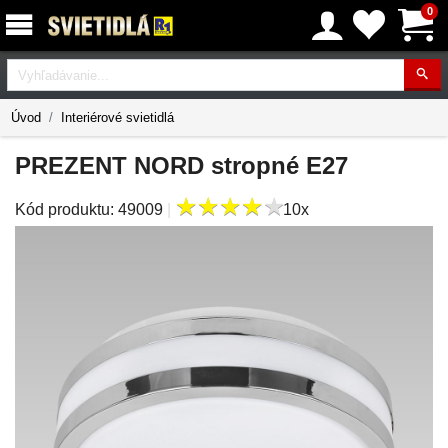
0
Vyhľadávanie
Úvod
Interiérové svietidlá
PREZENT NORD stropné E27
★
★
★
★
★
★
★
★
★
★
Kód produktu:
49009
|
10x