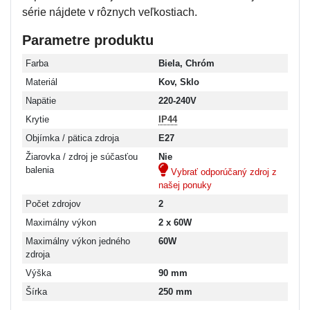
série nájdete v rôznych veľkostiach.
Parametre produktu
Farba
Biela, Chróm
Materiál
Kov, Sklo
Napätie
220-240V
Krytie
IP44
Objímka / pätica zdroja
E27
Žiarovka / zdroj je súčasťou
Nie
balenia
Vybrať odporúčaný zdroj z
našej ponuky
Počet zdrojov
2
Maximálny výkon
2 x 60W
Maximálny výkon jedného
60W
zdroja
Výška
90 mm
Šírka
250 mm