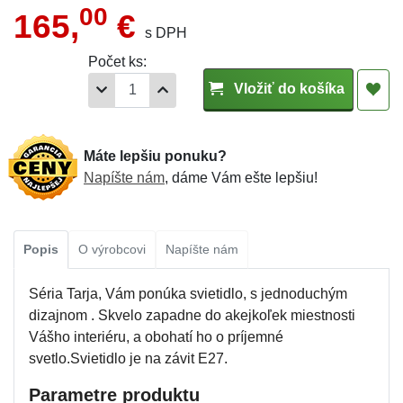
00
165,
€
s DPH
Počet ks:
Vložiť do košíka
Máte lepšiu ponuku?
Napíšte nám
, dáme Vám ešte lepšiu!
Popis
O výrobcovi
Napíšte nám
Séria Tarja, Vám ponúka svietidlo, s jednoduchým
dizajnom . Skvelo zapadne do akejkoľek miestnosti
Vášho interiéru, a obohatí ho o príjemné
svetlo.Svietidlo je na závit E27.
Parametre produktu