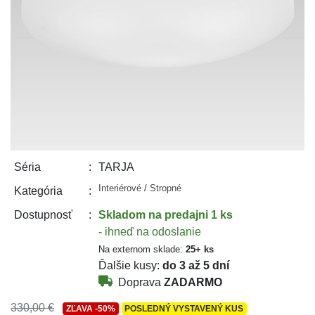
TARJA
Séria
Interiérové
/
Stropné
Kategória
Skladom
na predajni 1 ks
Dostupnosť
- ihneď na odoslanie
Na externom sklade:
25+ ks
Ďalšie kusy:
do 3 až 5 dní
Doprava
ZADARMO
330,00 €
ZĽAVA
-50%
POSLEDNÝ VYSTAVENÝ KUS