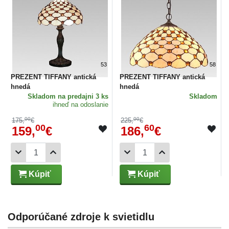
53
58
PREZENT TIFFANY antická
PREZENT TIFFANY antická
hnedá
hnedá
Skladom
na predajni 3 ks
Skladom
ihneď na odoslanie
00
00
175,
€
225,
€
00
60
159,
€
186,
€
Kúpiť
Kúpiť
Odporúčané zdroje k svietidlu