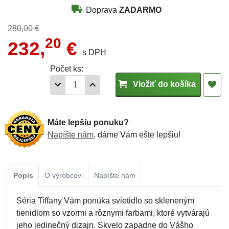
Doprava
ZADARMO
280,00 €
20
232,
€
s DPH
Počet ks:
Vložiť do košíka
Máte lepšiu ponuku?
Napíšte nám
, dáme Vám ešte lepšiu!
Popis
O výrobcovi
Napíšte nám
Séria Tiffany Vám ponúka svietidlo so skleneným
tienidlom so vzormi a rôznymi farbami, ktoré vytvárajú
jeho jedinečný dizajn. Skvelo zapadne do Vášho