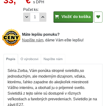
33,
€
s DPH
Počet ks:
Vložiť do košíka
Máte lepšiu ponuku?
Napíšte nám
, dáme Vám ešte lepšiu!
Popis
O výrobcovi
Napíšte nám
Séria Zorba, Vám ponúka stropné svietidlo,so
jednoduchým, ale moderným dizajnom, vďaka,
ktorému, ľahko zapadne do akejkoľek miestnosti
Vášho interiéru, a obohatí ju o príjemné svetlo.
Svietidlá z tejto série sú dostupné v rôznych
veľkostiach a farebných prevedeniach. Svietidlo je na
závit E27.