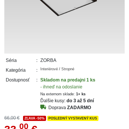
ZORBA
Séria
Interiérové
/
Stropné
Kategória
Skladom
na predajni 1 ks
Dostupnosť
- ihneď na odoslanie
Na externom sklade:
1+ ks
Ďalšie kusy:
do 3 až 5 dní
Doprava
ZADARMO
66,00 €
ZĽAVA
-50%
POSLEDNÝ VYSTAVENÝ KUS
00