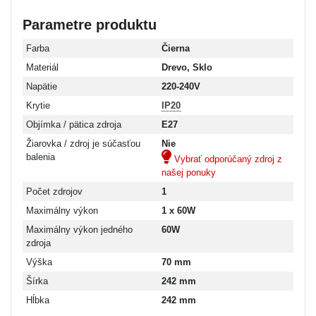
Parametre produktu
Farba
Čierna
Materiál
Drevo, Sklo
Napätie
220-240V
Krytie
IP20
Objímka / pätica zdroja
E27
Žiarovka / zdroj je súčasťou
Nie
balenia
Vybrať odporúčaný zdroj z
našej ponuky
Počet zdrojov
1
Maximálny výkon
1 x 60W
Maximálny výkon jedného
60W
zdroja
Výška
70 mm
Šírka
242 mm
Hĺbka
242 mm