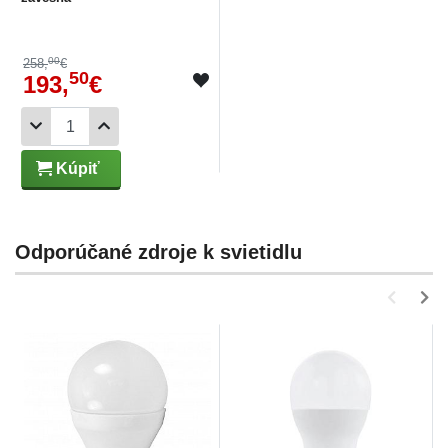
00
258,
€
50
193,
€
Kúpiť
Odporúčané zdroje k svietidlu