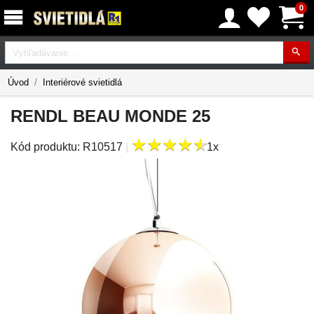
0
Vyhľadávanie
Úvod
Interiérové svietidlá
RENDL BEAU MONDE 25
★
★
★
★
★
★
★
★
★
★
Kód produktu:
R10517
|
1x