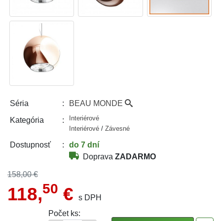
BEAU MONDE
Séria
Interiérové
Kategória
Interiérové
/
Závesné
do 7 dní
Dostupnosť
Doprava
ZADARMO
158,00 €
50
118,
€
s DPH
Počet ks: