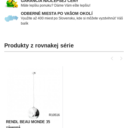
GARANCIA NAJLEPŠEJ CENY
Máte lepšiu ponuku? Dáme Vám ešte lepšiu!
ODBERNÉ MIESTA PO VAŠOM OKOLÍ
Využite až 400 miest po Slovensku, kde si môžete vyzdvihnúť Váš
balík
Produkty z rovnakej série
R10516
RENDL BEAU MONDE 35
závesná