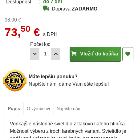
do 7 dní
Dostupnosť
Doprava
ZADARMO
98,00 €
50
73,
€
s DPH
Počet ks:
Vložiť do košíka
Máte lepšiu ponuku?
Napíšte nám
, dáme Vám ešte lepšiu!
Popis
O výrobcovi
Napíšte nám
Vonkajšie nástenné svietidlo z tlakovo liateho hliníka.
Možnosť výberu z troch farebných variant. Svietidlo je