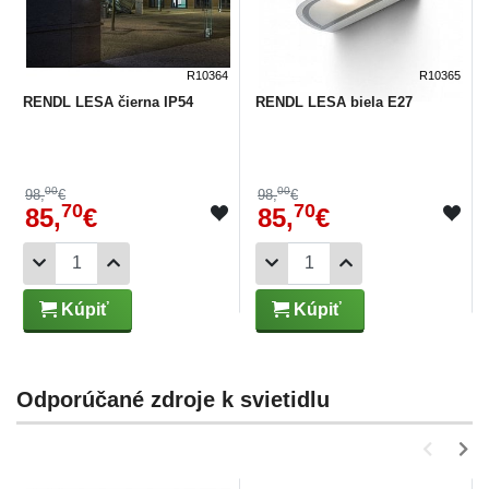
R10364
R10365
RENDL LESA čierna IP54
RENDL LESA biela E27
00
00
98,
€
98,
€
70
70
85,
€
85,
€
Kúpiť
Kúpiť
Odporúčané zdroje k svietidlu