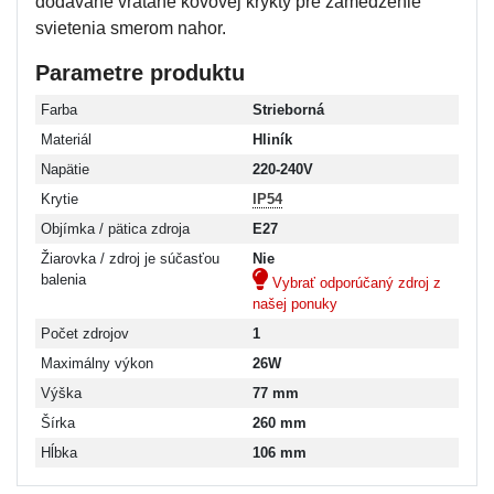
dodávané vrátane kovovej krykty pre zamedzenie
svietenia smerom nahor.
Parametre produktu
Farba
Strieborná
Materiál
Hliník
Napätie
220-240V
Krytie
IP54
Objímka / pätica zdroja
E27
Žiarovka / zdroj je súčasťou
Nie
balenia
Vybrať odporúčaný zdroj z
našej ponuky
Počet zdrojov
1
Maximálny výkon
26W
Výška
77 mm
Šírka
260 mm
Hĺbka
106 mm