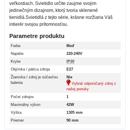
veľkostiach. Svietidlo určite zaujme svojim
jedinečným dizajnom, ktorý tvoria sklenené
tienidlá.Svietidlá z tejto série, krásne rozžiaria Váš
intierér svojou prítomnosťou.
Parametre produktu
Farba
Meď
Napätie
220-240V
Krytie
IP20
Objímka / pätica zdroja
E27
Žiarovka / zdroj je súčasťou
Nie
balenia
Vybrať odporúčaný zdroj z
našej ponuky
Počet zdrojov
1
Maximálny výkon
42W
Výška
1305 mm
Priemer
90 mm