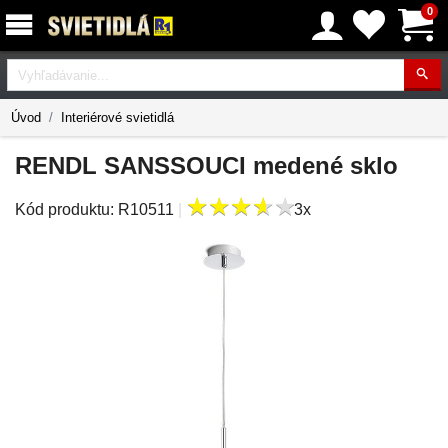
0
Vyhľadávanie
Úvod
Interiérové svietidlá
RENDL SANSSOUCI medené sklo
★
★
★
★
★
★
★
★
★
★
Kód produktu:
R10511
|
3x