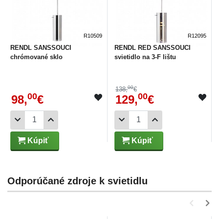
R10509
R12095
RENDL SANSSOUCI
RENDL RED SANSSOUCI
chrómované sklo
svietidlo na 3-F lištu
00
138,
€
00
00
98,
€
129,
€
Kúpiť
Kúpiť
Odporúčané zdroje k svietidlu