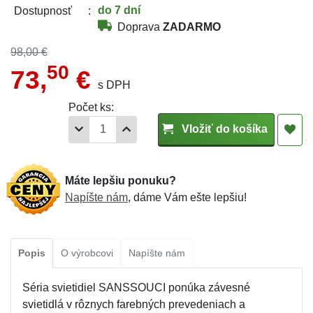
do 7 dní
Dostupnosť
Doprava
ZADARMO
98,00 €
50
73,
€
s DPH
Počet ks:
Vložiť do košíka
Máte lepšiu ponuku?
Napíšte nám
, dáme Vám ešte lepšiu!
Popis
O výrobcovi
Napíšte nám
Séria svietidiel SANSSOUCI ponúka závesné
svietidlá v rôznych farebných prevedeniach a