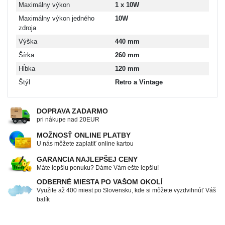
Maximálny výkon
1 x 10W
Maximálny výkon jedného
10W
zdroja
Výška
440 mm
Šírka
260 mm
Hĺbka
120 mm
Štýl
Retro a Vintage
DOPRAVA ZADARMO
pri nákupe nad 20EUR
MOŽNOSŤ ONLINE PLATBY
U nás môžete zaplatiť online kartou
GARANCIA NAJLEPŠEJ CENY
Máte lepšiu ponuku? Dáme Vám ešte lepšiu!
ODBERNÉ MIESTA PO VAŠOM OKOLÍ
Využite až 400 miest po Slovensku, kde si môžete vyzdvihnúť Váš
balík