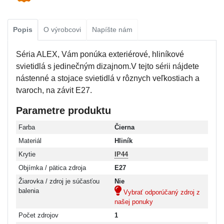
Popis
O výrobcovi
Napíšte nám
Séria ALEX, Vám ponúka exteriérové, hliníkové
svietidlá s jedinečným dizajnom.V tejto sérii nájdete
nástenné a stojace svietidlá v rôznych veľkostiach a
tvaroch, na závit E27.
Parametre produktu
Farba
Čierna
Materiál
Hliník
Krytie
IP44
Objímka / pätica zdroja
E27
Žiarovka / zdroj je súčasťou
Nie
balenia
Vybrať odporúčaný zdroj z
našej ponuky
Počet zdrojov
1