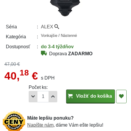
ALEX
Séria
Vonkajšie
/
Nástenné
Kategória
do 3-4 týždňov
Dostupnosť
Doprava
ZADARMO
47,00 €
18
40,
€
s DPH
Počet ks:
Vložiť do košíka
Máte lepšiu ponuku?
Napíšte nám
, dáme Vám ešte lepšiu!