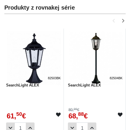
Produkty z rovnakej série
82503BK
82504BK
SearchLight ALEX
SearchLight ALEX
00
80,
€
50
88
61,
€
68,
€