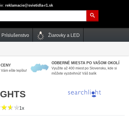
ie:
reklamacie@svietidla-r1.sk
Príslušenstvo
Žiarovky a LED
ODBERNÉ MIESTA PO VAŠOM OKOLÍ
 CENY
Využite až 400 miest po Slovensku, kde si
Vám ešte lepšiu!
môžete vyzdvihnúť Váš balík
IGHTS
★
★
★
★
★
★
★
★
1x