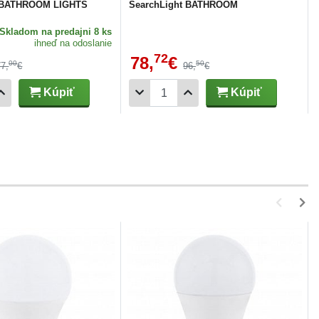
t BATHROOM LIGHTS
SearchLight BATHROOM
Skladom
na predajni 8 ks
ihneď na odoslanie
72
78,
€
00
50
77,
€
96,
€
Kúpiť
Kúpiť