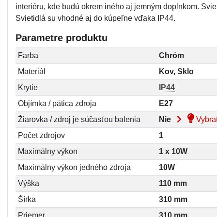
interiéru, kde budú okrem iného aj jemným doplnkom. Sviet
Svietidlá su vhodné aj do kúpeľne vďaka IP44.
Parametre produktu
Farba
Chróm
Materiál
Kov, Sklo
Krytie
IP44
Objímka / pätica zdroja
E27
Žiarovka / zdroj je súčasťou balenia
Nie
Vybrať
Počet zdrojov
1
Maximálny výkon
1 x 10W
Maximálny výkon jedného zdroja
10W
Výška
110 mm
Šírka
310 mm
Priemer
310 mm