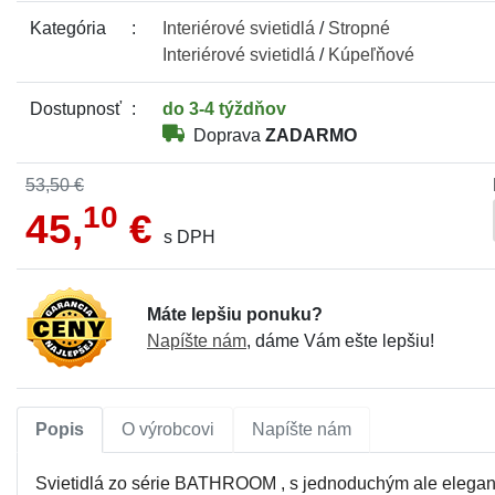
Kategória
Interiérové
svietidlá
/
Stropné
Interiérové
svietidlá
/
Kúpeľňové
Dostupnosť
do 3-4 týždňov
Doprava
ZADARMO
53,50 €
10
45,
€
s DPH
Máte lepšiu ponuku?
Napíšte nám
, dáme Vám ešte lepšiu!
Popis
O výrobcovi
Napíšte nám
Svietidlá zo série BATHROOM , s jednoduchým ale elega