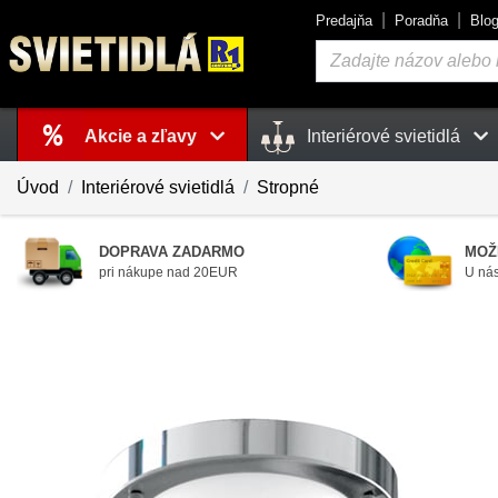
Predajňa
Poradňa
Blo
Vyhľadávanie
Akcie a zľavy
Interiérové svietidlá
Košík
je prázdny
Úvod
Interiérové svietidlá
Stropné
DOPRAVA ZADARMO
MOŽ
pri nákupe nad 20EUR
U nás