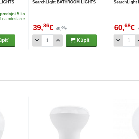
 LIGHTS
SearchLight BATHROOM LIGHTS
SearchLigh
predajni 5 ks
ď na odoslanie
36
68
39,
€
60,
€
00
49,
€
piť
Kúpiť