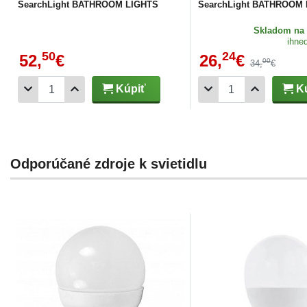
SearchLight BATHROOM LIGHTS
SearchLight BATHROOM
Skladom
na 
ihne
50
24
52,
€
26,
€
00
34,
€
Kúpiť
Kú
Odporúčané zdroje k svietidlu