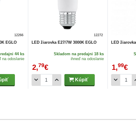
12266
12272
00K EGLO
LED žiarovka E27/7W 3000K EGLO
LED žiarovk
redajni 44 ks
Skladom
na predajni 18 ks
ď na odoslanie
ihneď na odoslanie
79
99
2,
€
1,
€
piť
Kúpiť