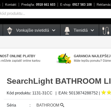
g
Kontakt
Predajňa:
0918 661 603
E-shop:
0917 583 108
Reklamác
Vonkajšie svietidlá
Tienidlá
NOSŤ ONLINE PLATBY
GARANCIA NAJLEPŠEJ
 môžete zaplatiť online kartou
Máte lepšiu ponuku? Dáme 
SearchLight BATHROOM L
★
★
Kód produktu:
1131-31CC
|
EAN:
5013874288752
|
Séria
BATHROOM