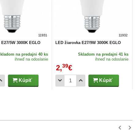
11931
11932
a E27/5W 3000K EGLO
LED žiarovka E27/9W 3000K EGLO
Skladom
na predajni 40 ks
Skladom
na predajni 41 ks
ihneď na odoslanie
ihneď na odoslanie
39
2,
€
Kúpiť
Kúpiť