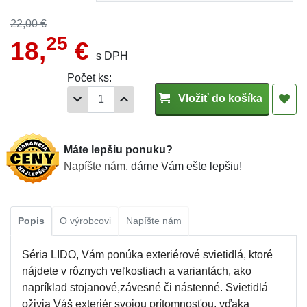
22,00 €
25
18,
€
s DPH
Počet ks:
Vložiť do košíka
Máte lepšiu ponuku?
Napíšte nám
, dáme Vám ešte lepšiu!
Popis
O výrobcovi
Napíšte nám
Séria LIDO, Vám ponúka exteriérové svietidlá, ktoré
nájdete v rôznych veľkostiach a variantách, ako
napríklad stojanové,závesné či nástenné. Svietidlá
oživia Váš exteriér svojou prítomnosťou, vďaka