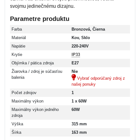
svojmu jedinečnému dizajnu.
Parametre produktu
Farba
Bronzová, Čierna
Materiál
Kov, Sklo
Napätie
220-240V
Krytie
IP33
Objímka / pätica zdroja
E27
Žiarovka / zdroj je súčasťou
Nie
balenia
Vybrať odporúčaný zdroj z
našej ponuky
Počet zdrojov
1
Maximálny výkon
1 x 60W
Maximálny výkon jedného
60W
zdroja
Výška
315 mm
Šírka
163 mm