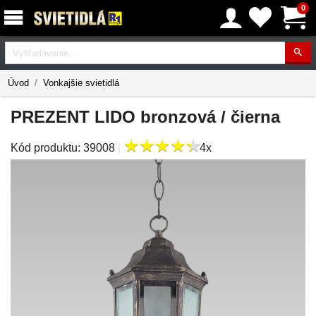
0
Vyhľadávanie
Úvod
Vonkajšie svietidlá
PREZENT LIDO bronzová / čierna
★
★
★
★
★
★
★
★
★
★
Kód produktu:
39008
|
4x