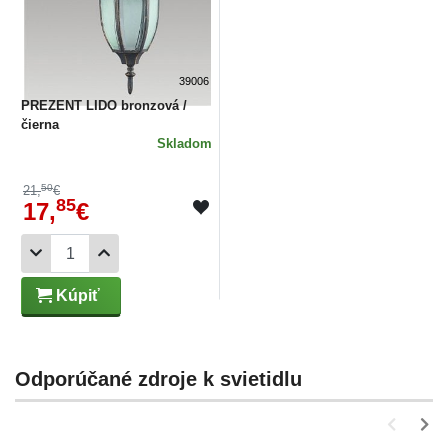
39006
PREZENT LIDO bronzová /
čierna
Skladom
50
21,
€
85
17,
€
Kúpiť
Odporúčané zdroje k svietidlu